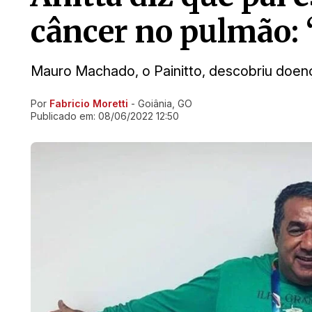
câncer no pulmão: 
Mauro Machado, o Painitto, descobriu doen
Por
Fabricio Moretti
- Goiânia, GO
Ir direto pra matéria
Publicado em:
08/06/2022 12:50