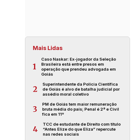
Mais Lidas
Caso Naskar: Ex-jogador da Seleção
Brasileira está entre presos em
1
operação que prendeu advogada em
Goiás
Superintendente da Polícia Científica
2
de Goiás é alvo de batalha judicial por
assédio moral coletivo
PM de Goiás tem maior remuneração
3
bruta média do país; Penal é 2ª e Civil
fica em 11º
TCC de estudante de Direito com título
4
“Antes Elize do que Eliza” repercute
nas redes sociais