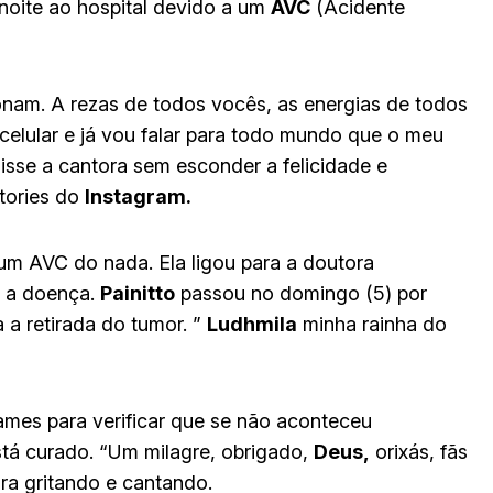
noite ao hospital devido a um
AVC
(Acidente
nam. A rezas de todos vocês, as energias de todos
lular e já vou falar para todo mundo que o meu
isse a cantora sem esconder a felicidade e
tories do
Instagram.
um AVC do nada. Ela ligou para a doutora
u a doença.
Painitto
passou no domingo (5) por
 a retirada do tumor. ”
Ludhmila
minha rainha do
ames para verificar que se não aconteceu
stá curado. “Um milagre, obrigado,
Deus,
orixás, fãs
ra gritando e cantando.