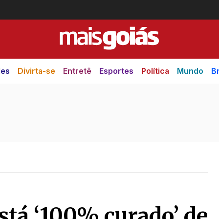
des
Divirta-se
Entretê
Esportes
Política
Mundo
Br
está ‘100% curado’ de