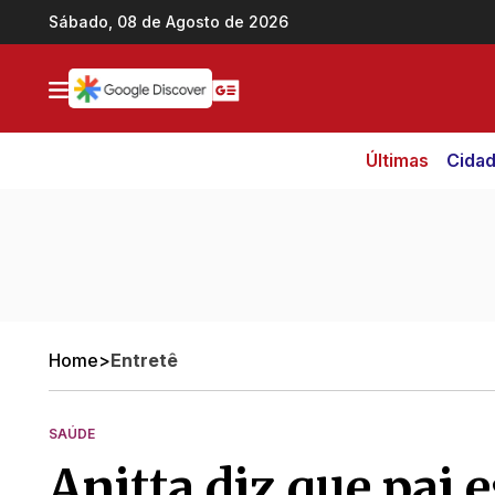
Ir direto pro conteúdo
Sábado, 08 de Agosto de 2026
Últimas
Cida
Home
>
Entretê
SAÚDE
Anitta diz que pai 