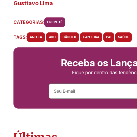
Gusttavo Lima
CATEGORIAS:
ENTRETÊ
TAGS:
ANITTA
AVC
CÂNCER
CANTORA
PAI
SAÚDE
Receba os Lanç
Fique por dentro das tendên