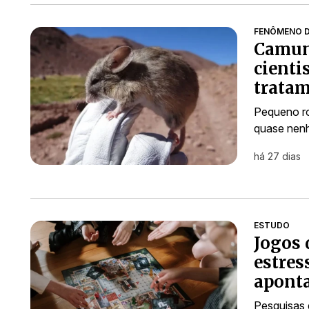
FENÔMENO D
Camun
cienti
tratam
Pequeno ro
quase nen
há 27 dias
ESTUDO
Jogos 
estres
aponta
Pesquisas 