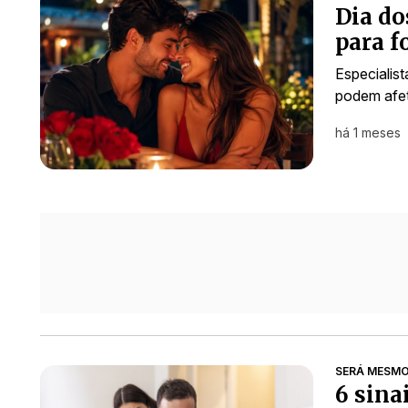
Dia do
para f
Especialis
podem afet
há 1 meses
SERÁ MESM
6 sina