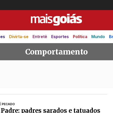
des
Divirta-se
Entretê
Esportes
Política
Mundo
Br
Comportamento
ento
É PECADO
 Padre: padres sarados e tatuados