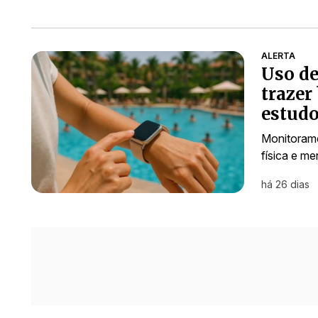
ALERTA
Uso de
trazer
estud
Monitorame
física e me
há 26 dias