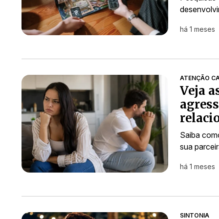
desenvolv
há 1 meses
ATENÇÃO CA
Veja a
agress
relac
Saiba como
sua parcei
há 1 meses
SINTONIA