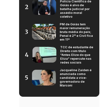
Polícia Científica de
Goiás é alvo de
2
batalha judicial por
assédio moral
coletivo
PM de Goiás tem
maior remuneração
3
bruta média do país;
Penal é 2ª e Civil fica
em 11º
TCC de estudante de
Direito com título
4
“Antes Elize do que
Eliza” repercute nas
redes sociais
Jacqueline Zaiden é
anunciada como
5
candidata a vice-
governadora de
Marconi