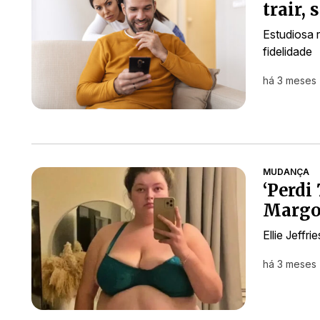
trair,
Estudiosa 
fidelidade
há 3 meses
MUDANÇA
‘Perdi
Margot
Ellie Jeffr
há 3 meses