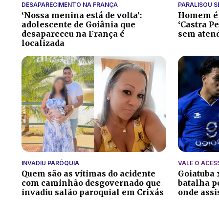
DESAPARECIMENTO NA FRANÇA
PARALISOU S
‘Nossa menina está de volta’:
Homem é p
adolescente de Goiânia que
‘Castra Pe
desapareceu na França é
sem aten
localizada
INVADIU PARÓQUIA
VALE O ACES
Quem são as vítimas do acidente
Goiatuba 
com caminhão desgovernado que
batalha pe
invadiu salão paroquial em Crixás
onde assis