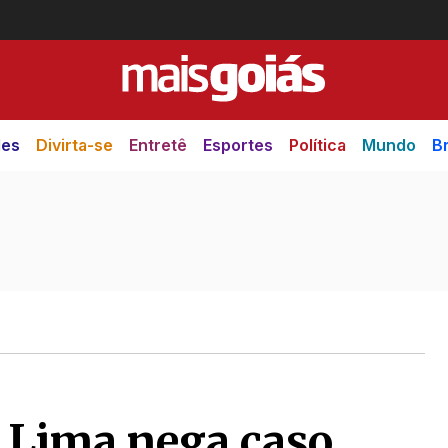
des
Divirta-se
Entretê
Esportes
Política
Mundo
Br
 Lima nega caso