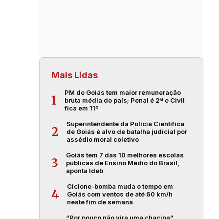
Mais Lidas
PM de Goiás tem maior remuneração
1
bruta média do país; Penal é 2ª e Civil
fica em 11º
Superintendente da Polícia Científica
2
de Goiás é alvo de batalha judicial por
assédio moral coletivo
Goiás tem 7 das 10 melhores escolas
3
públicas de Ensino Médio do Brasil,
aponta Ideb
Ciclone-bomba muda o tempo em
4
Goiás com ventos de até 60 km/h
neste fim de semana
“Por pouco não vira uma chacina”,