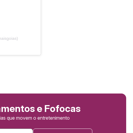
aisgoias)
amentos e Fofocas
cias que movem o entretenimento