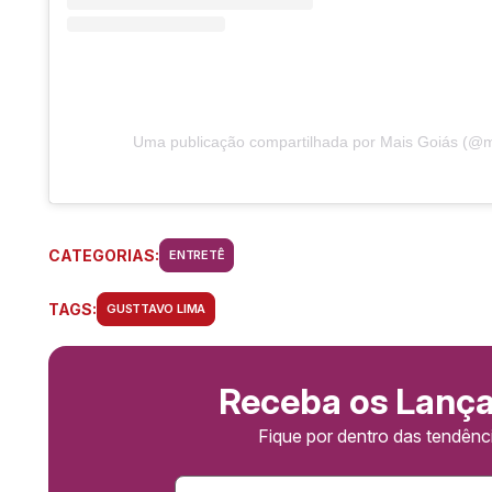
Uma publicação compartilhada por Mais Goiás (@m
CATEGORIAS:
ENTRETÊ
TAGS:
GUSTTAVO LIMA
Receba os Lanç
Fique por dentro das tendên