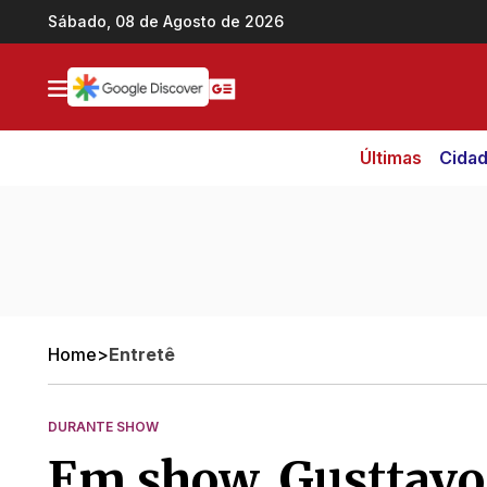
Ir direto pro conteúdo
Sábado, 08 de Agosto de 2026
Últimas
Cida
Home
>
Entretê
DURANTE SHOW
Em show, Gusttavo