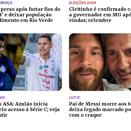
ERVIÇO
ELEIÇÕES 2026
reso após furtar fios do
Cleitinho é confirmado 
t’ e deixar população
a governador em MG após
dimento em Rio Verde
vindas; relembre
SO!
LUTO!
x ASA: Azulão inicia
Pai de Messi morre aos 6
lo acesso à Série C; veja
deixa legado marcado po
tir
com o craque