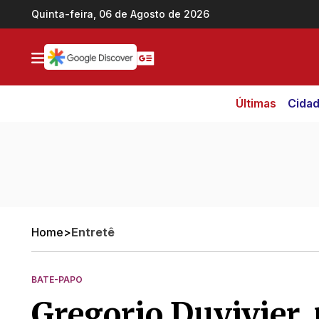
Ir direto pro conteúdo
Quinta-feira, 06 de Agosto de 2026
Últimas
Cida
Home
>
Entretê
BATE-PAPO
Gregorio Duvivier,