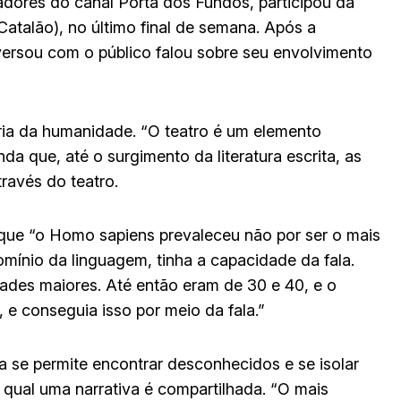
iadores do canal Porta dos Fundos, participou da
atalão), no último final de semana. Após a
versou com o público falou sobre seu envolvimento
ória da humanidade. “O teatro é um elemento
da que, até o surgimento da literatura escrita, as
ravés do teatro.
que “o Homo sapiens prevaleceu não por ser o mais
domínio da linguagem, tinha a capacidade da fala.
ades maiores. Até então eram de 30 e 40, e o
e conseguia isso por meio da fala.”
a se permite encontrar desconhecidos e se isolar
qual uma narrativa é compartilhada. “O mais