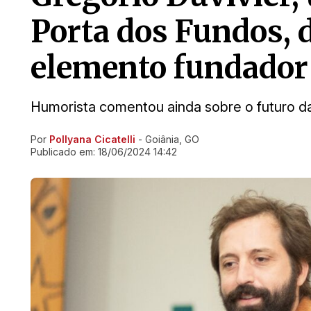
Porta dos Fundos, d
elemento fundador 
Humorista comentou ainda sobre o futuro das
Por
Pollyana Cicatelli
- Goiânia, GO
Ir direto pra matéria
Publicado em:
18/06/2024 14:42