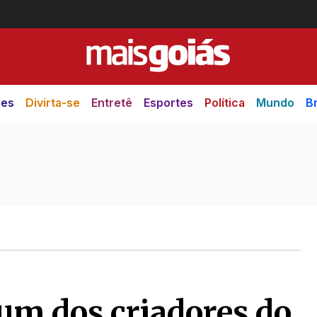
des
Divirta-se
Entretê
Esportes
Política
Mundo
Br
 um dos criadores do