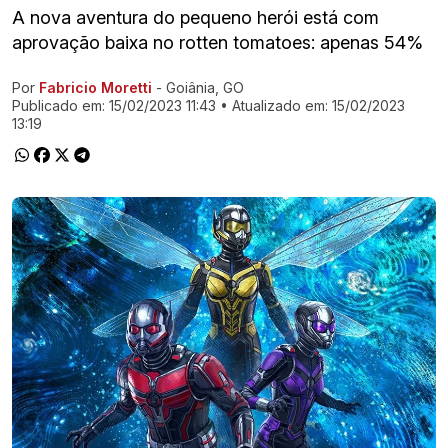
A nova aventura do pequeno herói está com
aprovação baixa no rotten tomatoes: apenas 54%
Por
Fabricio Moretti
- Goiânia, GO
Ir direto pra matéria
Publicado em:
15/02/2023 11:43
• Atualizado em:
15/02/2023
13:19