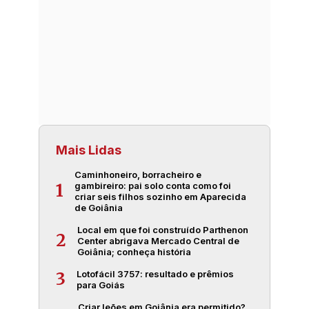
Mais Lidas
Caminhoneiro, borracheiro e
gambireiro: pai solo conta como foi
1
criar seis filhos sozinho em Aparecida
de Goiânia
Local em que foi construído Parthenon
2
Center abrigava Mercado Central de
Goiânia; conheça história
Lotofácil 3757: resultado e prêmios
3
para Goiás
Criar leões em Goiânia era permitido?