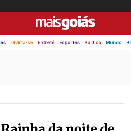
des
Divirta-se
Entretê
Esportes
Política
Mundo
Br
 Rainha da noite de