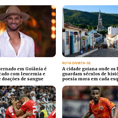
ROTA DIVIRTA-SE
ternado em Goiânia é
A cidade goiana onde os 
cado com leucemia e
guardam séculos de histó
e doações de sangue
poesia mora em cada es