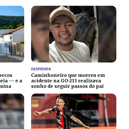
DESPEDIDA
becos
Caminhoneiro que morreu em
ria — e a
acidente na GO-213 realizava
quina
sonho de seguir passos do pai