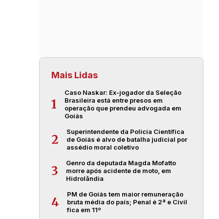
Mais Lidas
Caso Naskar: Ex-jogador da Seleção
Brasileira está entre presos em
1
operação que prendeu advogada em
Goiás
Superintendente da Polícia Científica
2
de Goiás é alvo de batalha judicial por
assédio moral coletivo
Genro da deputada Magda Mofatto
3
morre após acidente de moto, em
Hidrolândia
PM de Goiás tem maior remuneração
4
bruta média do país; Penal é 2ª e Civil
fica em 11º