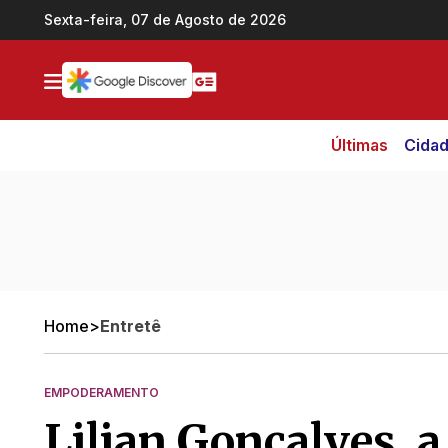
Ir direto pro conteúdo
Sexta-feira, 07 de Agosto de 2026
Últimas
Cida
Home
>
Entretê
EMPODERAMENTO
Lilian Gonçalves, a