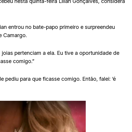
beu nesta quinta-feira Lilian Gonçalves, considera
lian entrou no bate-papo primeiro e surpreendeu
be Camargo.
joias pertenciam a ela. Eu tive a oportunidade de
icasse comigo.”
 pediu para que ficasse comigo. Então, falei: ‘é