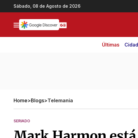
Ir direto pro conteúdo
Sábado, 08 de Agosto de 2026
Últimas
Cida
Home
>
Blogs
>
Telemania
SERIADO
Mark Harmon está 