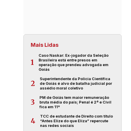
Mais Lidas
Caso Naskar: Ex-jogador da Seleção
Brasileira está entre presos em
1
operação que prendeu advogada em
Goiás
Superintendente da Polícia Científica
2
de Goiás é alvo de batalha judicial por
assédio moral coletivo
PM de Goiás tem maior remuneração
3
bruta média do país; Penal é 2ª e Civil
fica em 11º
TCC de estudante de Direito com título
4
“Antes Elize do que Eliza” repercute
nas redes sociais