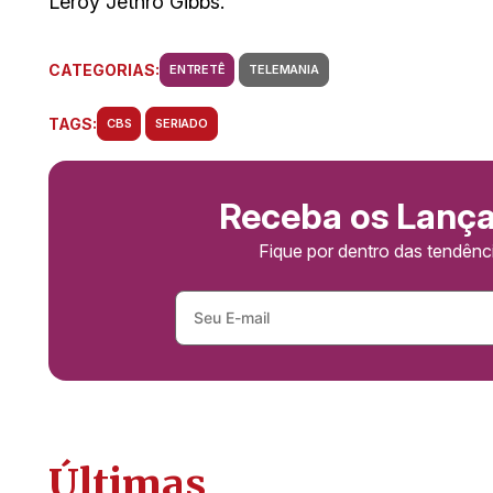
Leroy Jethro Gibbs.”
CATEGORIAS:
ENTRETÊ
TELEMANIA
TAGS:
CBS
SERIADO
Receba os Lanç
Fique por dentro das tendên
Últimas