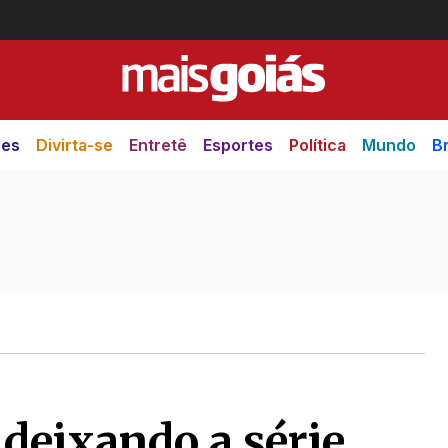
des
Divirta-se
Entretê
Esportes
Política
Mundo
Br
deixando a série