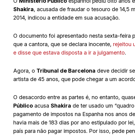
O
Ministério Público
espanhol pediu oito anos e
Shakira
, acusada de fraudar o tesouro de 14,5 m
2014, indicou a entidade em sua acusação.
O documento foi apresentado nesta sexta-feira p
que a cantora, que se declara inocente,
rejeitou
e disse que estava disposta a ir a julgamento
.
Agora, o
Tribunal de Barcelona
deve decidir se
artista de 45 anos, que pode chegar a um acor
O desacordo entre as partes é, no entanto, quas
Público
acusa
Shakira
de ter usado um “quadro 
pagamento de impostos na Espanha nos anos de 20
havia mais de 183 dias por ano estipulado por lei
país para não pagar impostos. Por isso, pede pe