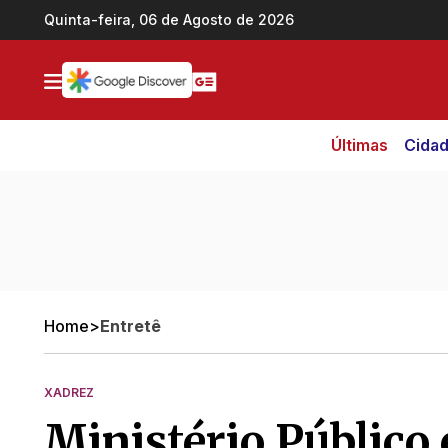
Ir direto pro conteúdo
Quinta-feira, 06 de Agosto de 2026
Últimas
Cida
Home
>
Entretê
XADREZ
Ministério Público