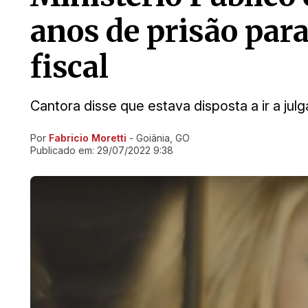
anos de prisão par
fiscal
Cantora disse que estava disposta a ir a ju
Por
Fabricio Moretti
- Goiânia, GO
Ir direto pra matéria
Publicado em:
29/07/2022 9:38