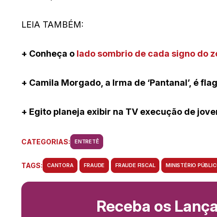
LEIA TAMBÉM:
+ Conheça o
lado sombrio de cada signo do 
+ Camila Morgado, a Irma de ‘Pantanal’, é f
+ Egito planeja exibir na TV execução de jo
CATEGORIAS:
ENTRETÊ
TAGS:
CANTORA
FRAUDE
FRAUDE FISCAL
MINISTÉRIO PÚBLI
Receba os Lanç