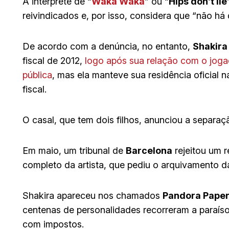
A intérprete de “
Waka Waka
” ou “
Hips don’t lie
reivindicados e, por isso, considera que “não há
De acordo com a denúncia, no entanto,
Shakira
fiscal de 2012,
logo após sua relação com o joga
pública
, mas ela manteve sua residência oficial
fiscal.
O casal, que tem dois filhos, anunciou a separa
Em maio, um tribunal de
Barcelona
rejeitou um r
completo da artista, que pediu o arquivamento d
Shakira apareceu nos chamados
Pandora Paper
centenas de personalidades recorreram a paraísos
com impostos.