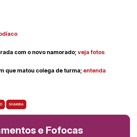
zodíaco
lagrada com o novo namorado;
veja fotos
vem que matou colega de turma;
entenda
CO
SHAKIRA
amentos e Fofocas