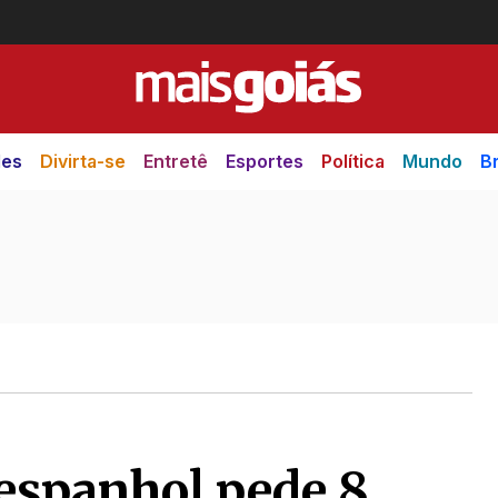
des
Divirta-se
Entretê
Esportes
Política
Mundo
Br
 espanhol pede 8