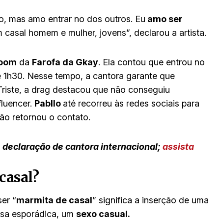
o, mas amo entrar no dos outros. Eu
amo ser
m casal homem e mulher, jovens”, declarou a artista.
room
da
Farofa da Gkay
. Ela contou que entrou no
de 1h30. Nesse tempo, a cantora garante que
 Triste, a drag destacou que não conseguiu
fluencer.
Pabllo
até recorreu às redes sociais para
não retornou o contato.
e declaração de cantora internacional;
assista
casal?
er “
marmita de casal
” significa a inserção de uma
ansa esporádica, um
sexo casual.