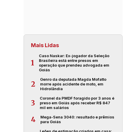
Mais Lidas
Caso Naskar: Ex-jogador da Seleção
Brasileira está entre presos em
1
operação que prendeu advogada em
Goiás
Genro da deputada Magda Mofatto
2
morre após acidente de moto, em
Hidrolândia
Coronel da PMDF foragido por 3 anos é
3
preso em Goiás após receber R$ 847
mil em salários
Mega-Sena 3040: resultado e prêmios
4
para Goiás
Leões de estimação criados em casa: