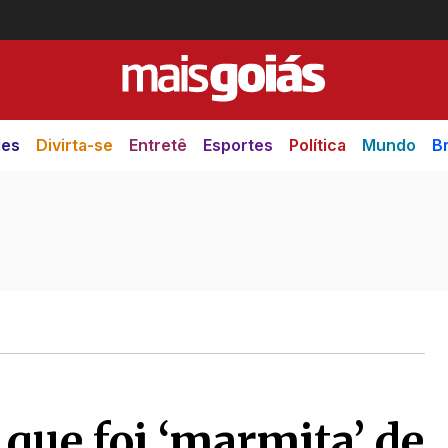
des
Divirta-se
Entretê
Esportes
Política
Mundo
Br
 que foi ‘marmita’ de