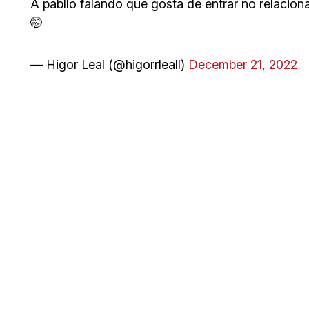
A pabllo falando que gosta de entrar no relacion
🤭
— Higor Leal (@higorrleall)
December 21, 2022