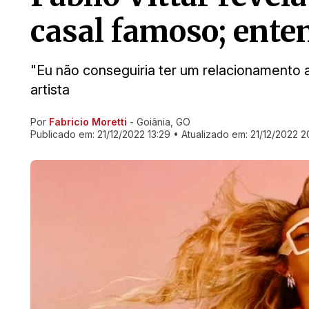
casal famoso; ente
"Eu não conseguiria ter um relacionamento a
artista
Por
Fabricio Moretti
- Goiânia, GO
Ir direto pra matéria
Publicado em:
21/12/2022 13:29
• Atualizado em:
21/12/2022 2