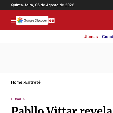
Ir direto pro conteúdo
Quinta-feira, 06 de Agosto de 2026
Últimas
Cida
Home
>
Entretê
OUSADA
Pabllo Vittar revela