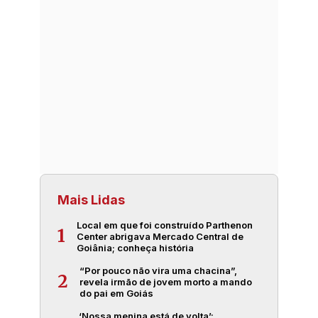
Mais Lidas
Local em que foi construído Parthenon
1
Center abrigava Mercado Central de
Goiânia; conheça história
“Por pouco não vira uma chacina”,
2
revela irmão de jovem morto a mando
do pai em Goiás
‘Nossa menina está de volta’: