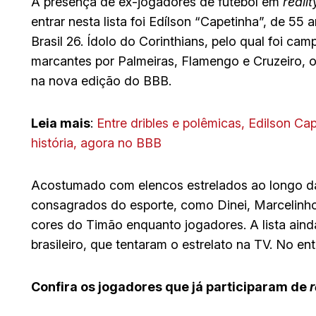
A presença de ex-jogadores de futebol em
reali
entrar nesta lista foi Edílson “Capetinha”, de 55
Brasil 26. Ídolo do Corinthians, pelo qual foi 
marcantes por Palmeiras, Flamengo e Cruzeiro,
na nova edição do BBB.
Leia mais
:
Entre dribles e polêmicas, Edilson C
história, agora no BBB
Acostumado com elencos estrelados ao longo da 
consagrados do esporte, como Dinei, Marcelin
cores do Timão enquanto jogadores. A lista ain
brasileiro, que tentaram o estrelato na TV. No e
Confira os jogadores que já participaram de