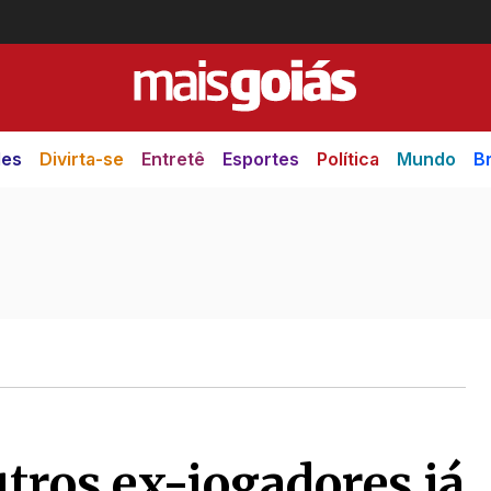
des
Divirta-se
Entretê
Esportes
Política
Mundo
Br
tros ex-jogadores já