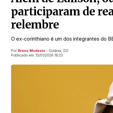
participaram de rea
relembre
O ex-corinthiano é um dos integrantes do B
Por
Breno Modesto
- Goiânia, GO
Ir direto pra matéria
Publicado em:
13/01/2026 18:23