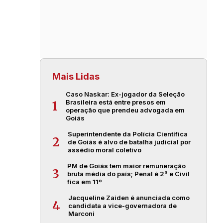
Mais Lidas
Caso Naskar: Ex-jogador da Seleção
Brasileira está entre presos em
1
operação que prendeu advogada em
Goiás
Superintendente da Polícia Científica
2
de Goiás é alvo de batalha judicial por
assédio moral coletivo
PM de Goiás tem maior remuneração
3
bruta média do país; Penal é 2ª e Civil
fica em 11º
Jacqueline Zaiden é anunciada como
4
candidata a vice-governadora de
Marconi