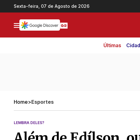
Ir direto pro conteúdo
Sexta-feira, 07 de Agosto de 2026
Últimas
Cida
Home
>
Esportes
LEMBRA DELES?
Além de Edílson, ou