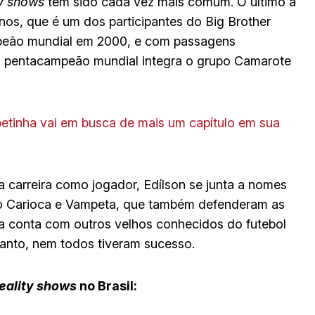
ty shows
tem sido cada vez mais comum. O último a
 anos, que é um dos participantes do Big Brother
campeão mundial em 2000, e com passagens
 o pentacampeão mundial integra o grupo Camarote
apetinha vai em busca de mais um capítulo em sua
carreira como jogador, Edílson se junta a nomes
ho Carioca e Vampeta, que também defenderam as
da conta com outros velhos conhecidos do futebol
ntanto, nem todos tiveram sucesso.
reality shows
no Brasil: