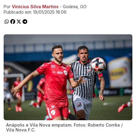
Por
Vinícius Silva Martins
- Goiânia, GO
Ir direto pra matéria
Publicado em:
19/01/2025 18:06
Anápolis e Vila Nova empatam. Fotos: Roberto Corrêa /
Vila Nova F.C.