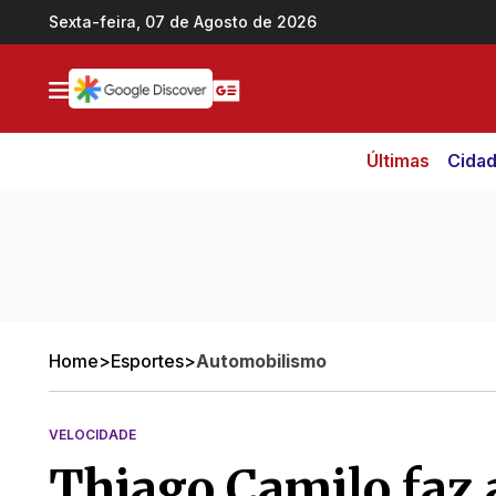
Ir direto pro conteúdo
Sexta-feira, 07 de Agosto de 2026
Últimas
Cida
Home
>
Esportes
>
Automobilismo
VELOCIDADE
Thiago Camilo faz a