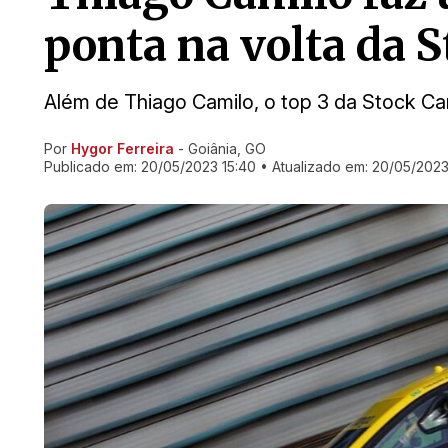
ponta na volta da 
Além de Thiago Camilo, o top 3 da Stock Car
Por
Hygor Ferreira
- Goiânia, GO
Ir direto pra matéria
Publicado em:
20/05/2023 15:40
• Atualizado em:
20/05/2023