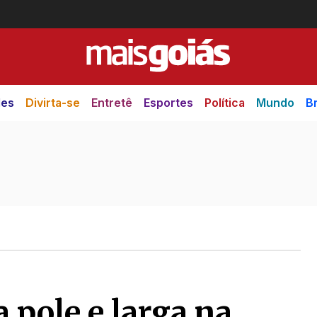
des
Divirta-se
Entretê
Esportes
Política
Mundo
Br
 pole e larga na