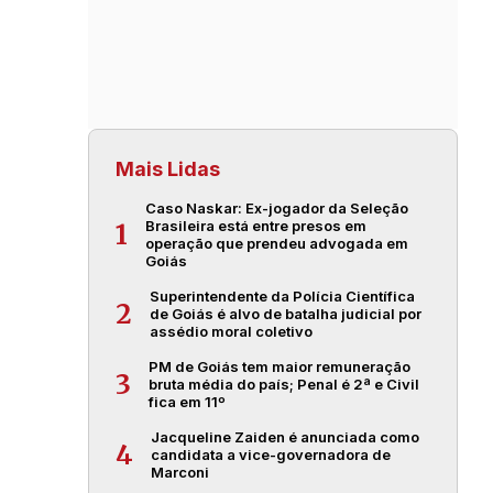
Mais Lidas
Caso Naskar: Ex-jogador da Seleção
Brasileira está entre presos em
1
operação que prendeu advogada em
Goiás
Superintendente da Polícia Científica
2
de Goiás é alvo de batalha judicial por
assédio moral coletivo
PM de Goiás tem maior remuneração
3
bruta média do país; Penal é 2ª e Civil
fica em 11º
Jacqueline Zaiden é anunciada como
4
candidata a vice-governadora de
Marconi