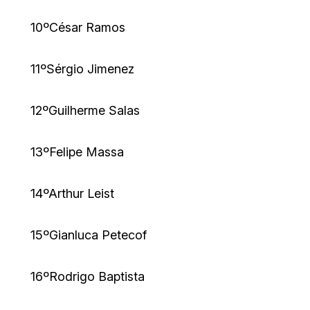
10ºCésar Ramos
11ºSérgio Jimenez
12ºGuilherme Salas
13ºFelipe Massa
14ºArthur Leist
15ºGianluca Petecof
16ºRodrigo Baptista