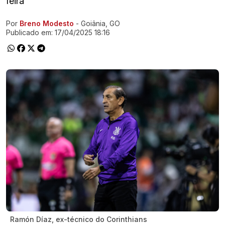
feira
Por
Breno Modesto
- Goiânia, GO
Ir direto pra matéria
Publicado em:
17/04/2025 18:16
Ramón Díaz, ex-técnico do Corinthians