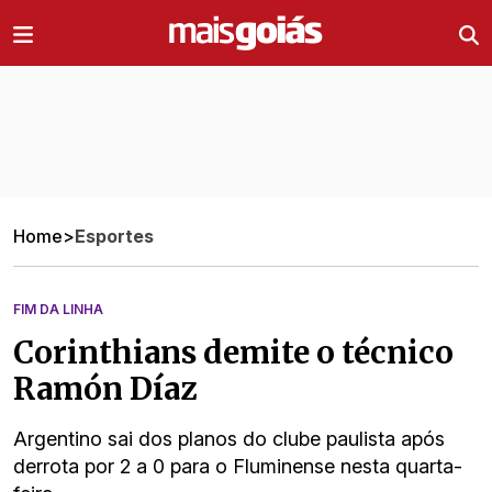
Ir direto pro conteúdo
Home
>
Esportes
FIM DA LINHA
Corinthians demite o técnico
Ramón Díaz
Argentino sai dos planos do clube paulista após
derrota por 2 a 0 para o Fluminense nesta quarta-