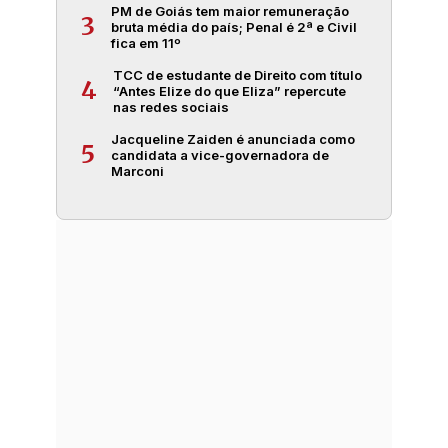
PM de Goiás tem maior remuneração
3
bruta média do país; Penal é 2ª e Civil
fica em 11º
TCC de estudante de Direito com título
4
“Antes Elize do que Eliza” repercute
nas redes sociais
Jacqueline Zaiden é anunciada como
5
candidata a vice-governadora de
Marconi