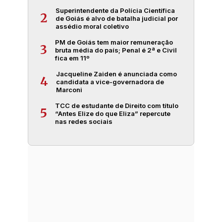
Superintendente da Polícia Científica
2
de Goiás é alvo de batalha judicial por
assédio moral coletivo
PM de Goiás tem maior remuneração
3
bruta média do país; Penal é 2ª e Civil
fica em 11º
Jacqueline Zaiden é anunciada como
4
candidata a vice-governadora de
Marconi
TCC de estudante de Direito com título
5
“Antes Elize do que Eliza” repercute
nas redes sociais