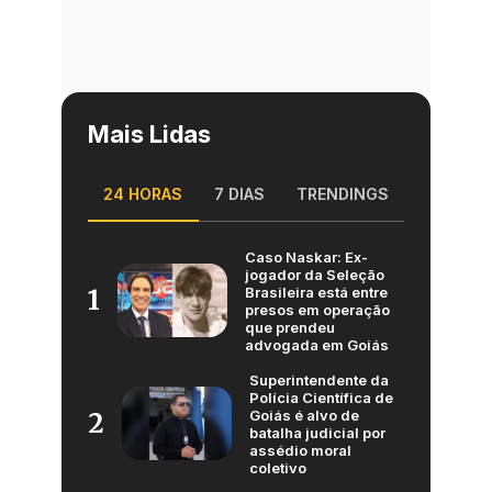
Mais Lidas
24 HORAS
7 DIAS
TRENDINGS
Caso Naskar: Ex-
jogador da Seleção
Brasileira está entre
1
presos em operação
que prendeu
advogada em Goiás
Superintendente da
Polícia Científica de
Goiás é alvo de
2
batalha judicial por
assédio moral
coletivo