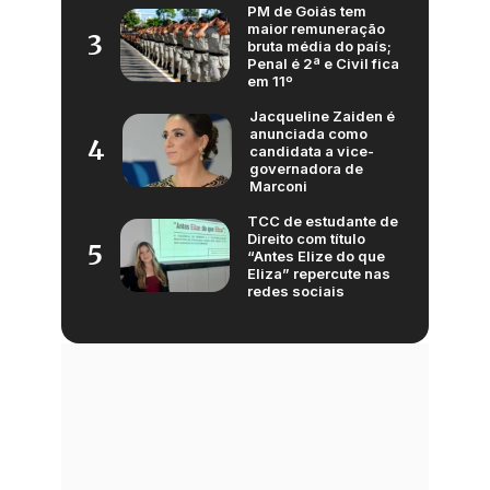
PM de Goiás tem
maior remuneração
3
bruta média do país;
Penal é 2ª e Civil fica
em 11º
Jacqueline Zaiden é
anunciada como
4
candidata a vice-
governadora de
Marconi
TCC de estudante de
Direito com título
5
“Antes Elize do que
Eliza” repercute nas
redes sociais