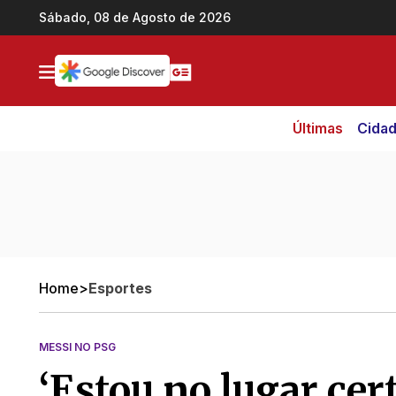
Ir direto pro conteúdo
Sábado, 08 de Agosto de 2026
Últimas
Cida
Home
>
Esportes
MESSI NO PSG
‘Estou no lugar cer