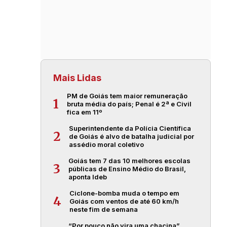
Mais Lidas
PM de Goiás tem maior remuneração
1
bruta média do país; Penal é 2ª e Civil
fica em 11º
Superintendente da Polícia Científica
2
de Goiás é alvo de batalha judicial por
assédio moral coletivo
Goiás tem 7 das 10 melhores escolas
3
públicas de Ensino Médio do Brasil,
aponta Ideb
Ciclone-bomba muda o tempo em
4
Goiás com ventos de até 60 km/h
neste fim de semana
“Por pouco não vira uma chacina”,