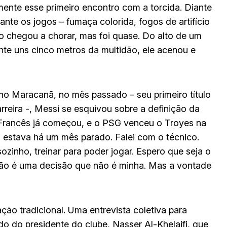
nte esse primeiro encontro com a torcida. Diante
nte os jogos – fumaça colorida, fogos de artifício
o chegou a chorar, mas foi quase. Do alto de um
nte uns cinco metros da multidão, ele acenou e
no Maracanã, no mês passado – seu primeiro título
rreira -, Messi se esquivou sobre a definição da
 Francês já começou, e o PSG venceu o Troyes na
s, estava há um mês parado. Falei com o técnico.
zinho, treinar para poder jogar. Espero que seja o
Não é uma decisão que não é minha. Mas a vontade
ão tradicional. Uma entrevista coletiva para
do do presidente do clube, Nasser Al-Khelaifi, que