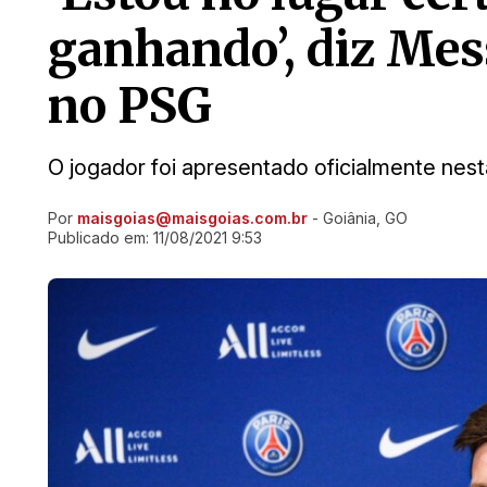
ganhando’, diz Mes
no PSG
O jogador foi apresentado oficialmente nest
Por
maisgoias@maisgoias.com.br
- Goiânia, GO
Ir direto pra matéria
Publicado em:
11/08/2021 9:53