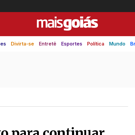
des
Divirta-se
Entretê
Esportes
Política
Mundo
Br
to para continuar