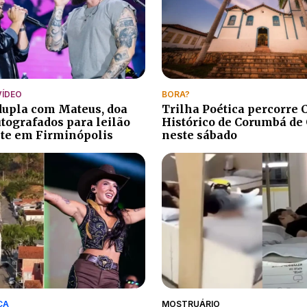
VÍDEO
BORA?
 dupla com Mateus, doa
Trilha Poética percorre 
utografados para leilão
Histórico de Corumbá de
te em Firminópolis
neste sábado
CA
MOSTRUÁRIO