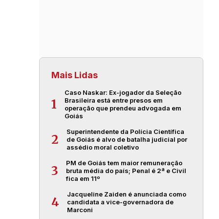
Mais Lidas
Caso Naskar: Ex-jogador da Seleção
Brasileira está entre presos em
1
operação que prendeu advogada em
Goiás
Superintendente da Polícia Científica
2
de Goiás é alvo de batalha judicial por
assédio moral coletivo
PM de Goiás tem maior remuneração
3
bruta média do país; Penal é 2ª e Civil
fica em 11º
Jacqueline Zaiden é anunciada como
4
candidata a vice-governadora de
Marconi