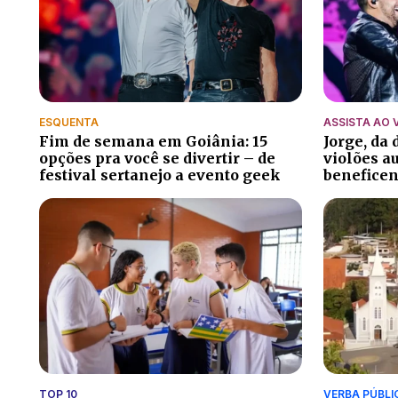
ESQUENTA
ASSISTA AO 
Fim de semana em Goiânia: 15
Jorge, da
opções pra você se divertir – de
violões a
festival sertanejo a evento geek
beneficen
TOP 10
VERBA PÚBLI