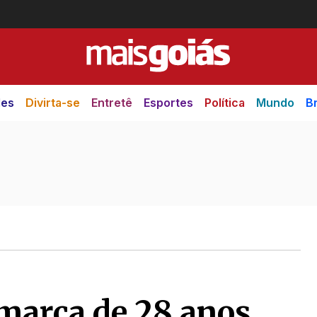
des
Divirta-se
Entretê
Esportes
Política
Mundo
Br
marca de 28 anos,