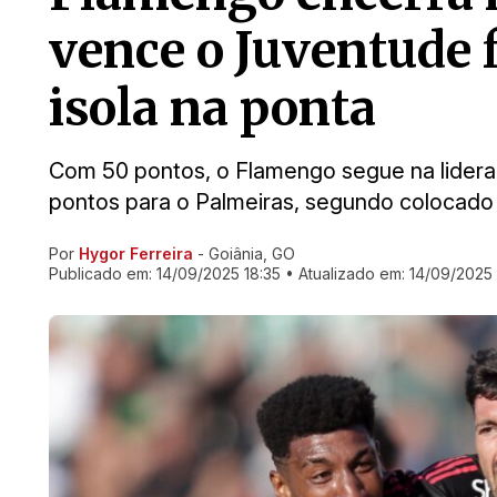
vence o Juventude f
isola na ponta
Com 50 pontos, o Flamengo segue na lidera
pontos para o Palmeiras, segundo colocado
Por
Hygor Ferreira
- Goiânia, GO
Ir direto pra matéria
Publicado em:
14/09/2025 18:35
• Atualizado em:
14/09/2025 