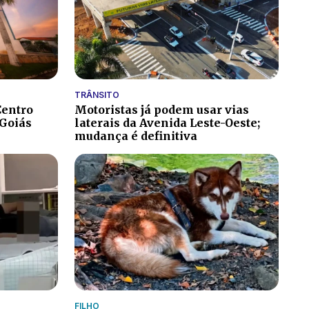
TRÂNSITO
Centro
Motoristas já podem usar vias
 Goiás
laterais da Avenida Leste-Oeste;
mudança é definitiva
FILHO