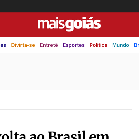
des
Divirta-se
Entretê
Esportes
Política
Mundo
Br
volta ao Brasil em