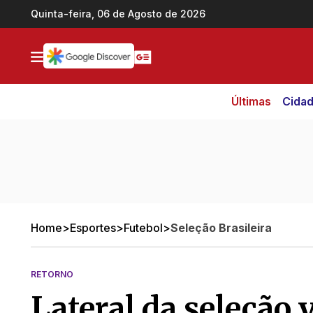
Ir direto pro conteúdo
Quinta-feira, 06 de Agosto de 2026
Últimas
Cida
Home
>
Esportes
>
Futebol
>
Seleção Brasileira
RETORNO
Lateral da seleção 