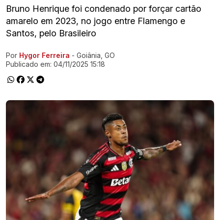
Bruno Henrique foi condenado por forçar cartão
amarelo em 2023, no jogo entre Flamengo e
Santos, pelo Brasileiro
Por
Hygor Ferreira
- Goiânia, GO
Ir direto pra matéria
Publicado em:
04/11/2025 15:18