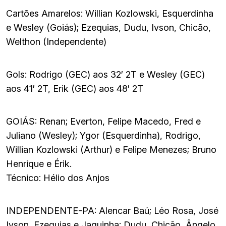
Cartões Amarelos: Willian Kozlowski, Esquerdinha
e Wesley (Goiás); Ezequias, Dudu, Ivson, Chicão,
Welthon (Independente)
Gols: Rodrigo (GEC) aos 32′ 2T e Wesley (GEC)
aos 41′ 2T, Erik (GEC) aos 48′ 2T
GOIÁS: Renan; Everton, Felipe Macedo, Fred e
Juliano (Wesley); Ygor (Esquerdinha), Rodrigo,
Willian Kozlowski (Arthur) e Felipe Menezes; Bruno
Henrique e Érik.
Técnico: Hélio dos Anjos
INDEPENDENTE-PA: Alencar Baú; Léo Rosa, José
Ivson, Ezequias e Jaquinha; Dudu, Chicão, Ângelo