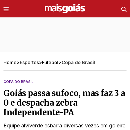
Ir direto pro conteúdo
Home
>
Esportes
>
Futebol
>
Copa do Brasil
COPA DO BRASIL
Goiás passa sufoco, mas faz 3 a
0 e despacha zebra
Independente-PA
Equipe alviverde esbarra diversas vezes em goleiro