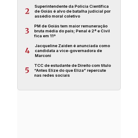
Superintendente da Polícia Científica
2
de Goiás é alvo de batalha judicial por
assédio moral coletivo
PM de Goiás tem maior remuneração
3
bruta média do país; Penal é 2ª e Civil
fica em 11º
Jacqueline Zaiden é anunciada como
4
candidata a vice-governadora de
Marconi
TCC de estudante de Direito com título
5
“Antes Elize do que Eliza” repercute
nas redes sociais