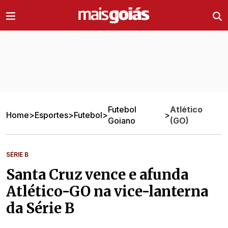
Ir direto pro conteúdo
Futebol
Atlético
Home
>
Esportes
>
Futebol
>
>
Goiano
(GO)
SÉRIE B
Santa Cruz vence e afunda
Atlético-GO na vice-lanterna
da Série B