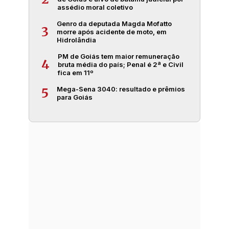
assédio moral coletivo
Genro da deputada Magda Mofatto
3
morre após acidente de moto, em
Hidrolândia
PM de Goiás tem maior remuneração
4
bruta média do país; Penal é 2ª e Civil
fica em 11º
Mega-Sena 3040: resultado e prêmios
5
para Goiás