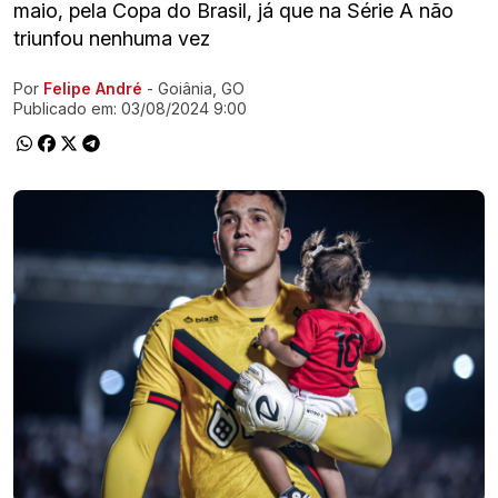
maio, pela Copa do Brasil, já que na Série A não
triunfou nenhuma vez
Por
Felipe André
- Goiânia, GO
Ir direto pra matéria
Publicado em:
03/08/2024 9:00