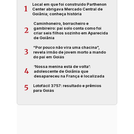
Local em que foi construído Parthenon
1
Center abrigava Mercado Central de
Goiânia; conheça história
Caminhoneiro, borracheiro e
gambireiro: pai solo conta como foi
2
criar seis filhos sozinho em Aparecida
de Goiânia
“Por pouco não vira uma chacina”,
3
revela irmão de jovem morto a mando
do pai em Goiás
‘Nossa menina está de volta’:
4
adolescente de Goiânia que
desapareceu na França é localizada
Lotofácil 3757: resultado e prêmios
5
para Goiás