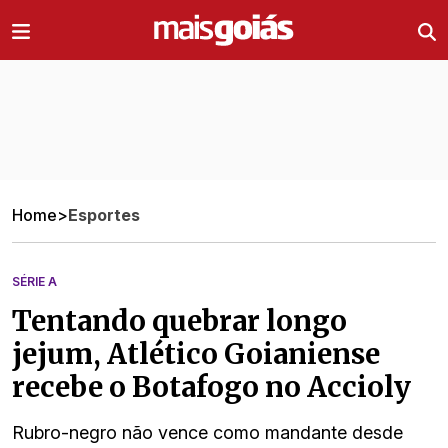
Ir direto pro conteúdo
Home
>
Esportes
SÉRIE A
Tentando quebrar longo
jejum, Atlético Goianiense
recebe o Botafogo no Accioly
Rubro-negro não vence como mandante desde