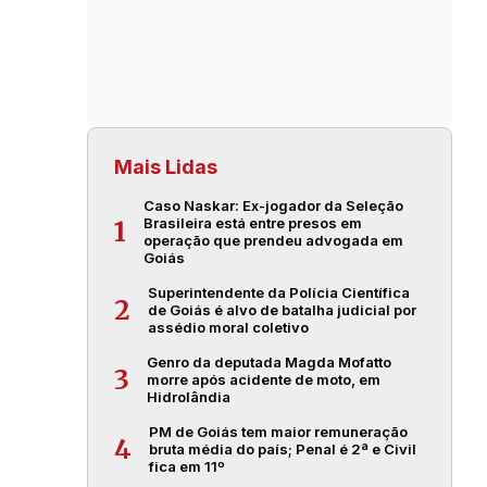
Mais Lidas
Caso Naskar: Ex-jogador da Seleção
Brasileira está entre presos em
1
operação que prendeu advogada em
Goiás
Superintendente da Polícia Científica
2
de Goiás é alvo de batalha judicial por
assédio moral coletivo
Genro da deputada Magda Mofatto
3
morre após acidente de moto, em
Hidrolândia
PM de Goiás tem maior remuneração
4
bruta média do país; Penal é 2ª e Civil
fica em 11º