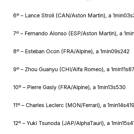
6º – Lance Stroll (CAN/Aston Martin), a 1min03
7º – Fernando Alonso (ESP/Aston Martin), a 1mi
8º – Esteban Ocon (FRA/Alpine), a 1min09s242
9º – Zhou Guanyu (CHI/Alfa Romeo), a 1min11s8
10º – Pierre Gasly (FRA/Alpine), a 1min13s530
11º – Charles Leclerc (MON/Ferrari), a 1min14s41
12º – Yuki Tsunoda (JAP/AlphaTauri), a 1min15s4