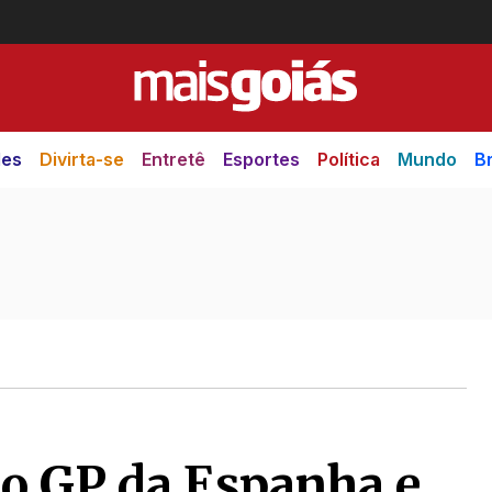
des
Divirta-se
Entretê
Esportes
Política
Mundo
Br
no GP da Espanha e