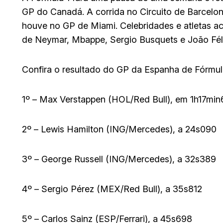
GP do Canadá. A corrida no Circuito de Barcel
houve no GP de Miami. Celebridades e atletas 
de Neymar, Mbappe, Sergio Busquets e João Félix
Confira o resultado do GP da Espanha de Fórmula
1º – Max Verstappen (HOL/Red Bull), em 1h17min
2º – Lewis Hamilton (ING/Mercedes), a 24s090
3º – George Russell (ING/Mercedes), a 32s389
4º – Sergio Pérez (MEX/Red Bull), a 35s812
5º – Carlos Sainz (ESP/Ferrari), a 45s698