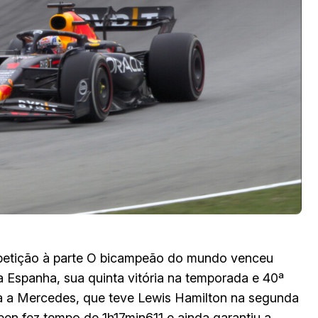
petição à parte O bicampeão do mundo venceu
 Espanha, sua quinta vitória na temporada e 40ª
ra a Mercedes, que teve Lewis Hamilton na segunda
pen fez tempo de 1h17min611 e ainda garantiu a