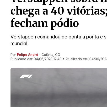
chega a 40 vitórias
fecham pódio
Verstappen comandou de ponta a ponta e se
mundial
Por
Felipe André
- Goiânia, GO
Ir direto pra matéria
Publicado em:
04/06/2023 12:40
• Atualizado em:
04/06/2023