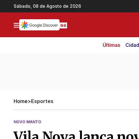
Ir direto pro conteúdo
Sábado, 08 de Agosto de 2026
Últimas
Cida
Home
>
Esportes
NOVO MANTO
Vila Nova lança no