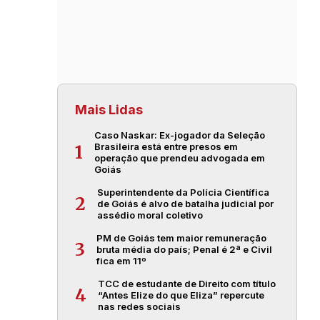
Mais Lidas
Caso Naskar: Ex-jogador da Seleção
Brasileira está entre presos em
1
operação que prendeu advogada em
Goiás
Superintendente da Polícia Científica
2
de Goiás é alvo de batalha judicial por
assédio moral coletivo
PM de Goiás tem maior remuneração
3
bruta média do país; Penal é 2ª e Civil
fica em 11º
TCC de estudante de Direito com título
4
“Antes Elize do que Eliza” repercute
nas redes sociais