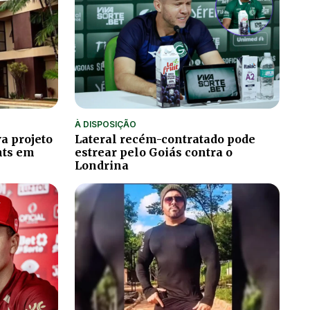
À DISPOSIÇÃO
a projeto
Lateral recém-contratado pode
hts em
estrear pelo Goiás contra o
Londrina