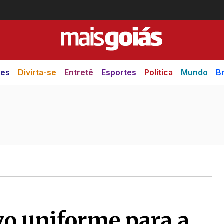
des
Divirta-se
Entretê
Esportes
Política
Mundo
Br
vo uniforme para a