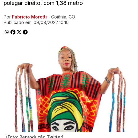
polegar direito, com 1,38 metro
Por
Fabricio Moretti
- Goiânia, GO
Ir direto pra matéria
Publicado em:
09/08/2022 10:10
(Foto: Reprodução Twitter)