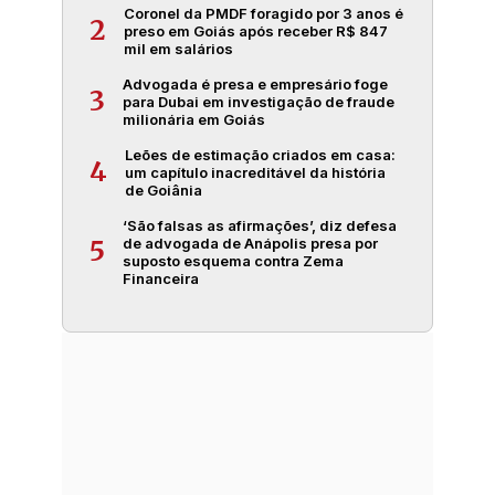
Coronel da PMDF foragido por 3 anos é
2
preso em Goiás após receber R$ 847
mil em salários
Advogada é presa e empresário foge
3
para Dubai em investigação de fraude
milionária em Goiás
Leões de estimação criados em casa:
4
um capítulo inacreditável da história
de Goiânia
‘São falsas as afirmações’, diz defesa
de advogada de Anápolis presa por
5
suposto esquema contra Zema
Financeira