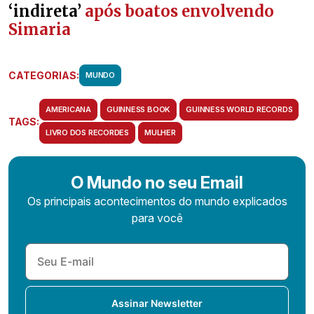
‘indireta’
após boatos envolvendo
Simaria
CATEGORIAS:
MUNDO
AMERICANA
GUINNESS BOOK
GUINNESS WORLD RECORDS
TAGS:
LIVRO DOS RECORDES
MULHER
O Mundo no seu Email
Os principais acontecimentos do mundo explicados
para você
Assinar Newsletter