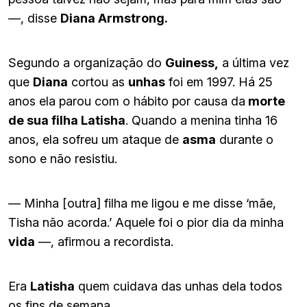
—, disse
Diana Armstrong.
Segundo a organização do
Guiness,
a última vez
que
Diana
cortou as
unhas
foi em 1997. Há 25
anos ela parou com o hábito por causa da
morte
de sua filha Latisha
. Quando a menina tinha 16
anos, ela sofreu um ataque de
asma
durante o
sono e não resistiu.
— Minha [outra] filha me ligou e me disse ‘mãe,
Tisha não acorda.’ Aquele foi o pior dia da minha
vida
—, afirmou a recordista.
Era
Latisha
quem cuidava das unhas dela todos
os fins de semana.