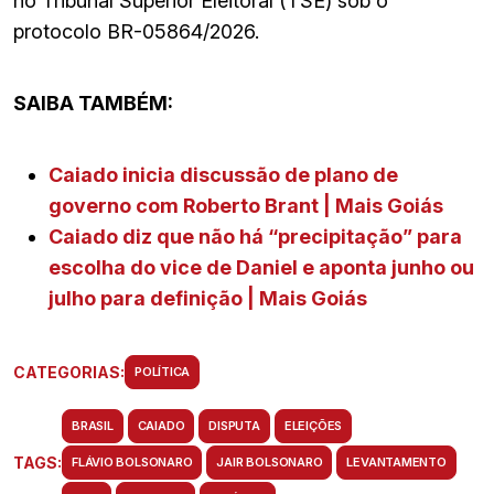
no Tribunal Superior Eleitoral (TSE) sob o
protocolo BR-05864/2026.
SAIBA TAMBÉM:
Caiado inicia discussão de plano de
governo com Roberto Brant | Mais Goiás
Caiado diz que não há “precipitação” para
escolha do vice de Daniel e aponta junho ou
julho para definição | Mais Goiás
CATEGORIAS:
POLÍTICA
BRASIL
CAIADO
DISPUTA
ELEIÇÕES
TAGS:
FLÁVIO BOLSONARO
JAIR BOLSONARO
LEVANTAMENTO