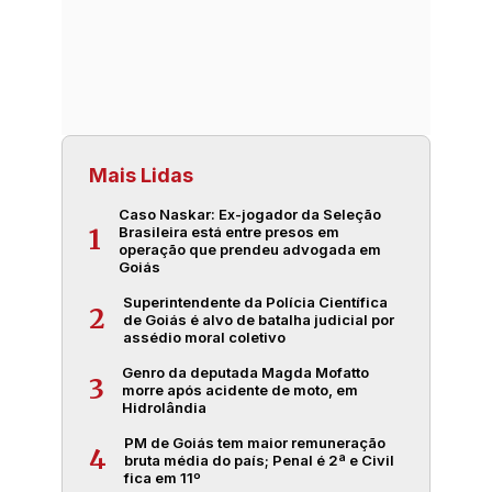
Mais Lidas
Caso Naskar: Ex-jogador da Seleção
Brasileira está entre presos em
1
operação que prendeu advogada em
Goiás
Superintendente da Polícia Científica
2
de Goiás é alvo de batalha judicial por
assédio moral coletivo
Genro da deputada Magda Mofatto
3
morre após acidente de moto, em
Hidrolândia
PM de Goiás tem maior remuneração
4
bruta média do país; Penal é 2ª e Civil
fica em 11º