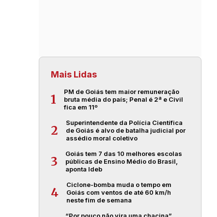
Mais Lidas
PM de Goiás tem maior remuneração
1
bruta média do país; Penal é 2ª e Civil
fica em 11º
Superintendente da Polícia Científica
2
de Goiás é alvo de batalha judicial por
assédio moral coletivo
Goiás tem 7 das 10 melhores escolas
3
públicas de Ensino Médio do Brasil,
aponta Ideb
Ciclone-bomba muda o tempo em
4
Goiás com ventos de até 60 km/h
neste fim de semana
“Por pouco não vira uma chacina”,