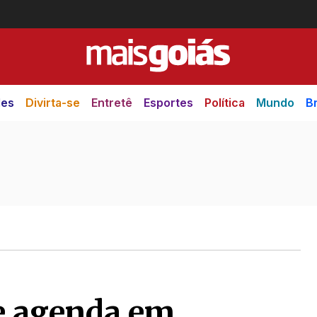
des
Divirta-se
Entretê
Esportes
Política
Mundo
Br
e agenda em