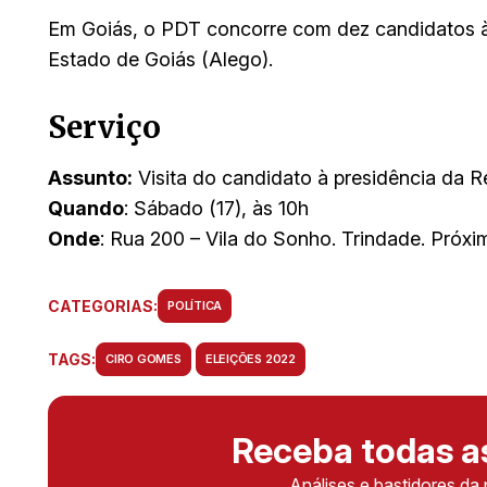
Em Goiás, o PDT concorre com dez candidatos à
Estado de Goiás (Alego).
Serviço
Assunto:
Visita do candidato à presidência da 
Quando
: Sábado (17), às 10h
Onde
: Rua 200 – Vila do Sonho. Trindade. Próxi
CATEGORIAS:
POLÍTICA
TAGS:
CIRO GOMES
ELEIÇÕES 2022
Receba todas 
Análises e bastidores da 