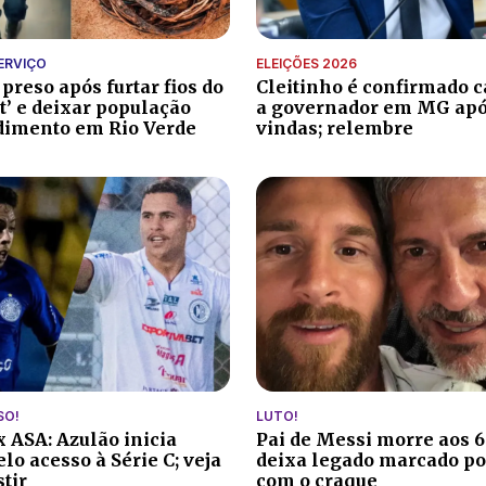
ERVIÇO
ELEIÇÕES 2026
reso após furtar fios do
Cleitinho é confirmado 
t’ e deixar população
a governador em MG após
dimento em Rio Verde
vindas; relembre
SO!
LUTO!
x ASA: Azulão inicia
Pai de Messi morre aos 6
lo acesso à Série C; veja
deixa legado marcado po
tir
com o craque