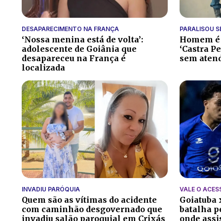
DESAPARECIMENTO NA FRANÇA
PARALISOU S
‘Nossa menina está de volta’:
Homem é p
adolescente de Goiânia que
‘Castra Pe
desapareceu na França é
sem aten
localizada
INVADIU PARÓQUIA
VALE O ACES
Quem são as vítimas do acidente
Goiatuba 
com caminhão desgovernado que
batalha pe
invadiu salão paroquial em Crixás
onde assis