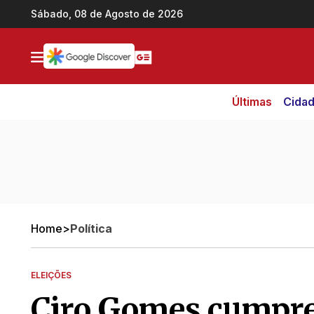
Ir direto pro conteúdo
Sábado, 08 de Agosto de 2026
Últimas
Cida
Home
>
Política
ELEIÇÕES
Ciro Gomes cumpr