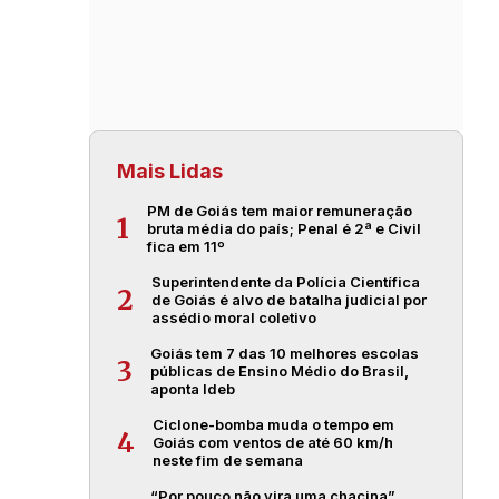
Mais Lidas
PM de Goiás tem maior remuneração
1
bruta média do país; Penal é 2ª e Civil
fica em 11º
Superintendente da Polícia Científica
2
de Goiás é alvo de batalha judicial por
assédio moral coletivo
Goiás tem 7 das 10 melhores escolas
3
públicas de Ensino Médio do Brasil,
aponta Ideb
Ciclone-bomba muda o tempo em
4
Goiás com ventos de até 60 km/h
neste fim de semana
“Por pouco não vira uma chacina”,