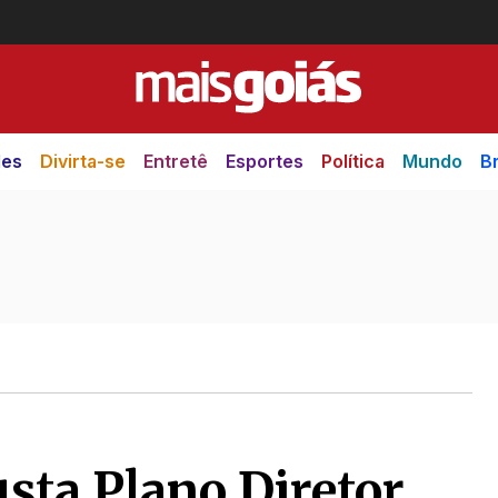
des
Divirta-se
Entretê
Esportes
Política
Mundo
Br
sta Plano Diretor