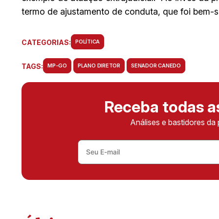
termo de ajustamento de conduta, que foi bem-su
CATEGORIAS:
POLÍTICA
TAGS:
MP-GO
PLANO DIRETOR
SENADOR CANEDO
Receba todas 
Análises e bastidores da 