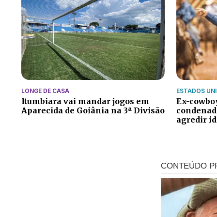
LONGE DE CASA
ESTADOS UN
Itumbiara vai mandar jogos em
Ex-cowboy
Aparecida de Goiânia na 3ª Divisão
condenado
agredir i