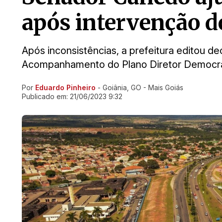
após intervenção 
Após inconsistências, a prefeitura editou d
Acompanhamento do Plano Diretor Democrá
Por
Eduardo Pinheiro
- Goiânia, GO - Mais Goiás
Ir direto pra matéria
Publicado em:
21/06/2023 9:32