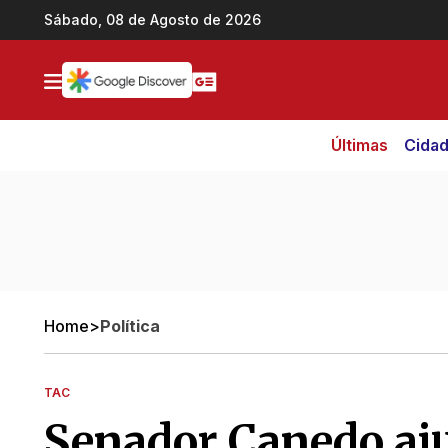
Ir direto pro conteúdo
Sábado, 08 de Agosto de 2026
Últimas
Cida
Home
>
Política
TAC
Senador Canedo aju