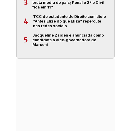
3
bruta média do país; Penal é 2ª e Civil
fica em 11º
TCC de estudante de Direito com título
4
“Antes Elize do que Eliza” repercute
nas redes sociais
Jacqueline Zaiden é anunciada como
5
candidata a vice-governadora de
Marconi