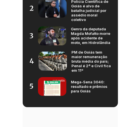
Polícia Científica de
Goiás é alvo de
2
batalha judicial por
assédio moral
coletivo
Genro da deputada
Magda Mofatto morre
3
após acidente de
moto, em Hidrolândia
PM de Goiás tem
maior remuneração
4
bruta média do país;
Penal é 2ª e Civil fica
em 11º
Mega-Sena 3040:
5
resultado e prêmios
para Goiás