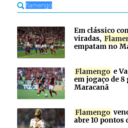
Em clássico com
viradas,
Flame
empatam no M
Flamengo
e V
em jogaço de 8 
Maracanã
Flamengo
venc
abre 10 pontos 