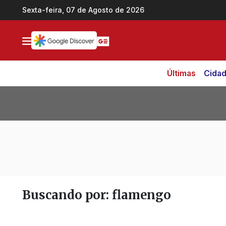
Ir direto pro conteúdo
Sexta-feira, 07 de Agosto de 2026
Últimas
Cida
Buscando por: flamengo