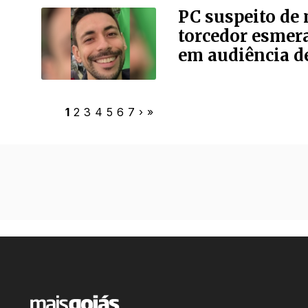
PC suspeito de
torcedor esmera
em audiência d
1
2
3
4
5
6
7
›
»