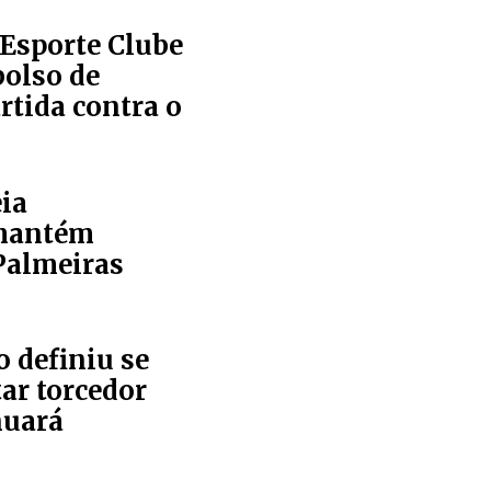
 Esporte Clube
olso de
rtida contra o
ia
 mantém
Palmeiras
o definiu se
ar torcedor
nuará