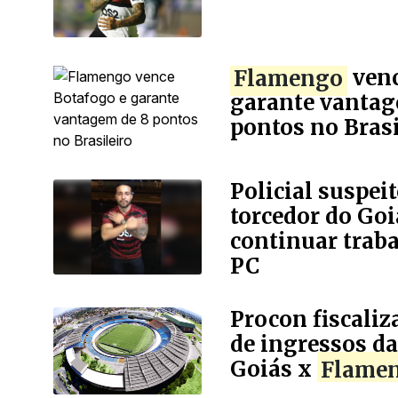
Flamengo
venc
garante vantag
pontos no Brasi
Policial suspei
torcedor do Goi
continuar traba
PC
Procon fiscali
de ingressos da
Goiás x
Flame