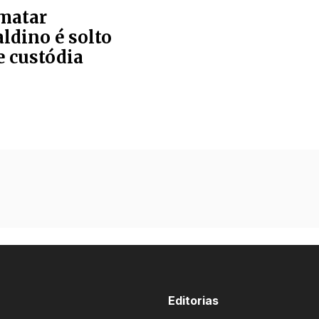
 matar
ldino é solto
e custódia
Editorias