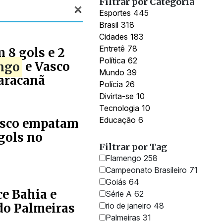
Filtrar por Categoria
Esportes
445
Brasil
318
Cidades
183
Entretê
78
 8 gols e 2
Política
62
ngo
e Vasco
Mundo
39
aracanã
Polícia
26
Divirta-se
10
Tecnologia
10
Educação
6
asco empatam
gols no
Filtrar por Tag
Flamengo
258
Campeonato Brasileiro
71
Goiás
64
e Bahia e
Série A
62
rio de janeiro
48
do Palmeiras
Palmeiras
31