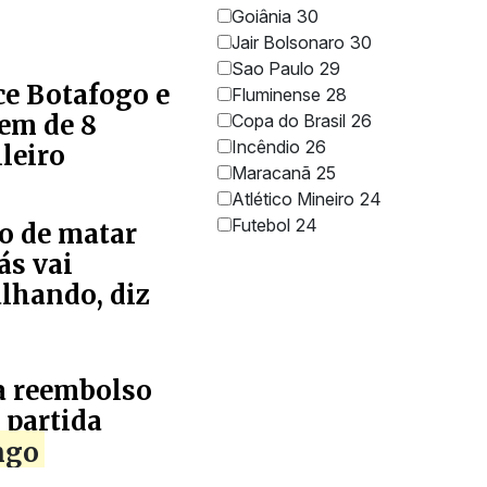
Goiânia
30
Jair Bolsonaro
30
Sao Paulo
29
e Botafogo e
Fluminense
28
em de 8
Copa do Brasil
26
Incêndio
26
leiro
Maracanã
25
Atlético Mineiro
24
Futebol
24
to de matar
ás vai
lhando, diz
za reembolso
 partida
ngo