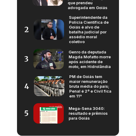
que prendeu
advogada em Goiás
Superintendente da
Polícia Científica de
Goiás é alvo de
2
batalha judicial por
assédio moral
coletivo
Genro da deputada
Magda Mofatto morre
3
após acidente de
moto, em Hidrolândia
PM de Goiás tem
maior remuneração
4
bruta média do país;
Penal é 2ª e Civil fica
em 11º
Mega-Sena 3040:
5
resultado e prêmios
para Goiás