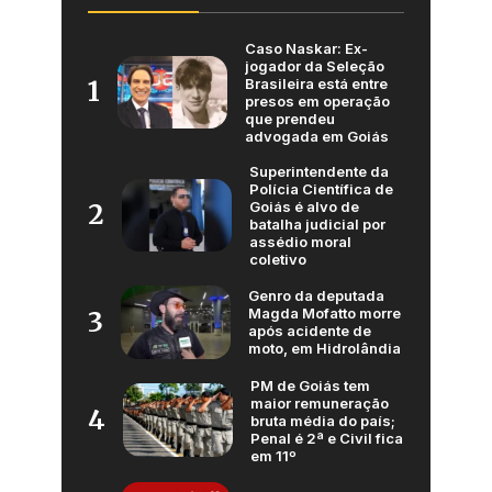
Caso Naskar: Ex-
jogador da Seleção
Brasileira está entre
1
presos em operação
que prendeu
advogada em Goiás
Superintendente da
Polícia Científica de
Goiás é alvo de
2
batalha judicial por
assédio moral
coletivo
Genro da deputada
Magda Mofatto morre
3
após acidente de
moto, em Hidrolândia
PM de Goiás tem
maior remuneração
4
bruta média do país;
Penal é 2ª e Civil fica
em 11º