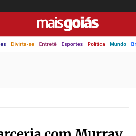
des
Divirta-se
Entretê
Esportes
Política
Mundo
Br
arceria com Murray