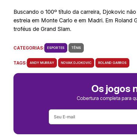
Buscando o 100º título da carreira, Djokovic nã
estreia em Monte Carlo e em Madri. Em Roland Ga
troféus de Grand Slam.
CATEGORIAS:
ESPORTES
TÊNIS
TAGS:
ANDY MURRAY
NOVAK DJOKOVIC
ROLAND GARROS
Os jogos 
Cobertura completa para q