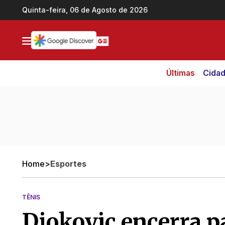
Ir direto pro conteúdo
Quinta-feira, 06 de Agosto de 2026
Últimas
Cida
Home
>
Esportes
TÊNIS
Djokovic encerra p