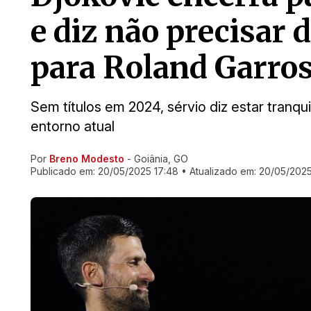
e diz não precisar 
para Roland Garro
Sem títulos em 2024, sérvio diz estar tran
entorno atual
Por
Breno Modesto
- Goiânia, GO
Ir direto pra matéria
Publicado em:
20/05/2025 17:48
• Atualizado em:
20/05/2025