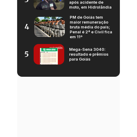
após acidente de
moto, em Hidrolândia
PM de Goiás tem
maior remuneração
4
bruta média do país;
Penal é 2ª e Civil fica
em 11º
Mega-Sena 3040:
5
resultado e prêmios
para Goiás