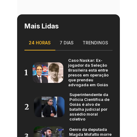
Mais Lidas
24 HORAS
7 DIAS
TRENDINGS
Caso Naskar: Ex-
jogador da Seleção
Brasileira está entre
1
presos em operação
que prendeu
advogada em Goiás
Superintendente da
Polícia Científica de
Goiás é alvo de
2
batalha judicial por
assédio moral
coletivo
Genro da deputada
Magda Mofatto morre
3