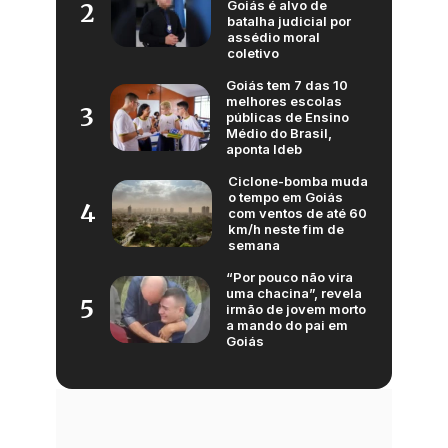
Goiás é alvo de
2
batalha judicial por
assédio moral
coletivo
Goiás tem 7 das 10
melhores escolas
3
públicas de Ensino
Médio do Brasil,
aponta Ideb
Ciclone-bomba muda
o tempo em Goiás
4
com ventos de até 60
km/h neste fim de
semana
“Por pouco não vira
uma chacina”, revela
5
irmão de jovem morto
a mando do pai em
Goiás