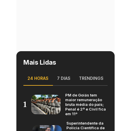
Mais Lidas
24 HORAS
7 DIAS
TRENDINGS
PM de Goiás tem
maior remuneração
1
bruta média do país;
Penal é 2ª e Civil fica
em 11º
Superintendente da
Polícia Científica de