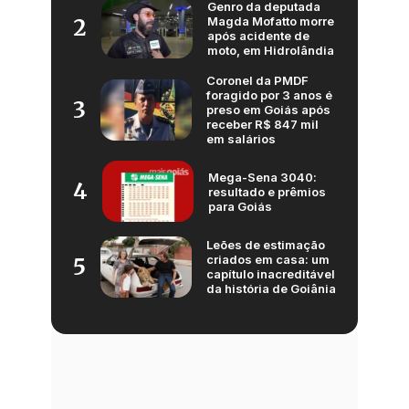
Genro da deputada
Magda Mofatto morre
2
após acidente de
moto, em Hidrolândia
Coronel da PMDF
foragido por 3 anos é
3
preso em Goiás após
receber R$ 847 mil
em salários
Mega-Sena 3040:
4
resultado e prêmios
para Goiás
Leões de estimação
criados em casa: um
5
capítulo inacreditável
da história de Goiânia