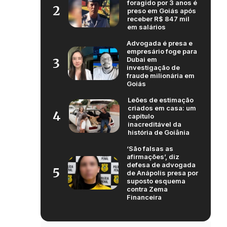
foragido por 3 anos é
2
preso em Goiás após
receber R$ 847 mil
em salários
Advogada é presa e
empresário foge para
Dubai em
3
investigação de
fraude milionária em
Goiás
Leões de estimação
criados em casa: um
4
capítulo
inacreditável da
história de Goiânia
‘São falsas as
afirmações’, diz
defesa de advogada
5
de Anápolis presa por
suposto esquema
contra Zema
Financeira