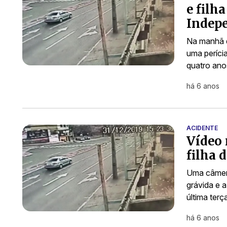
e filh
Indep
Na manhã de
uma períci
quatro ano
há 6 anos
ACIDENTE
Vídeo 
filha 
Uma câmer
grávida e a
última terç
há 6 anos