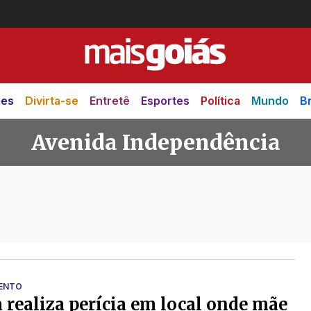
des
Divirta-se
Entretê
Esportes
Política
Mundo
Br
Avenida Independência
dependência
ENTO
a realiza perícia em local onde mãe