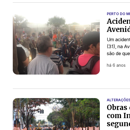
PERTO DO 
Aciden
Avenid
Um acident
(31), na A
são de que
há 6 anos
ALTERAÇÕE
Obras 
com I
segund