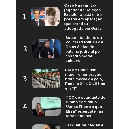
Caso Naskar: Ex-
jogador da Seleção
Brasileira está entre
1
presos em operação
que prendeu
advogada em Goiás
Superintendente da
Polícia Científica de
Goiás é alvo de
2
batalha judicial por
assédio moral
coletivo
PM de Goiás tem
maior remuneração
3
bruta média do país;
Penal é 2ª e Civil fica
em 11º
TCC de estudante de
Direito com título
4
“Antes Elize do que
Eliza” repercute nas
redes sociais
Jacqueline Zaiden é