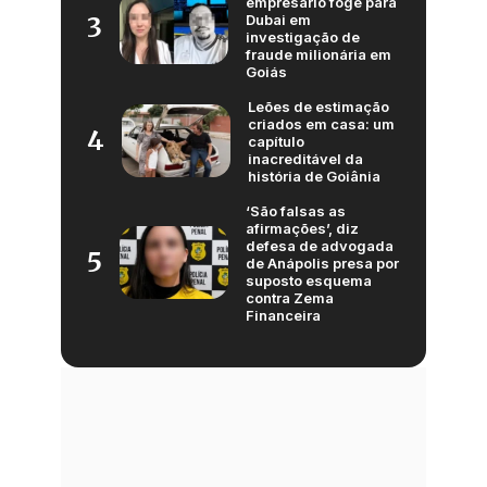
empresário foge para
Dubai em
3
investigação de
fraude milionária em
Goiás
Leões de estimação
criados em casa: um
4
capítulo
inacreditável da
história de Goiânia
‘São falsas as
afirmações’, diz
defesa de advogada
5
de Anápolis presa por
suposto esquema
contra Zema
Financeira