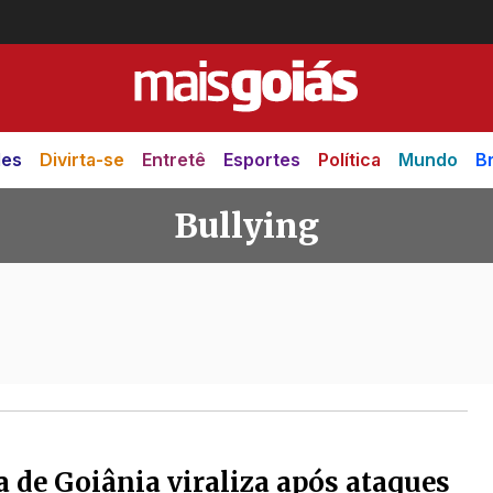
des
Divirta-se
Entretê
Esportes
Política
Mundo
Br
Bullying
 de Goiânia viraliza após ataques