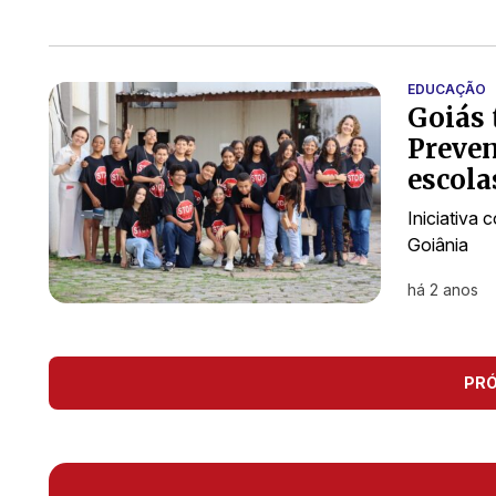
EDUCAÇÃO
Goiás 
Preven
escola
Iniciativa
Goiânia
há 2 anos
PR