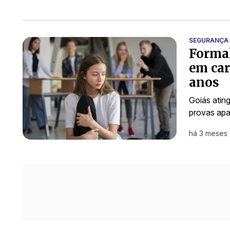
SEGURANÇA 
Formal
em car
anos
Goiás ating
provas apa
há 3 meses