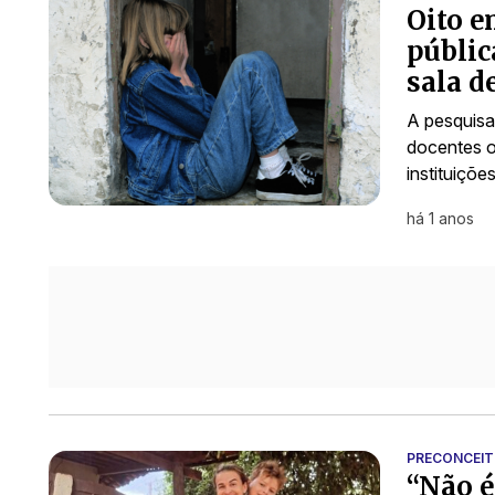
Oito e
públic
sala d
A pesquisa
docentes o
instituiçõe
há 1 anos
PRECONCEI
“Não é