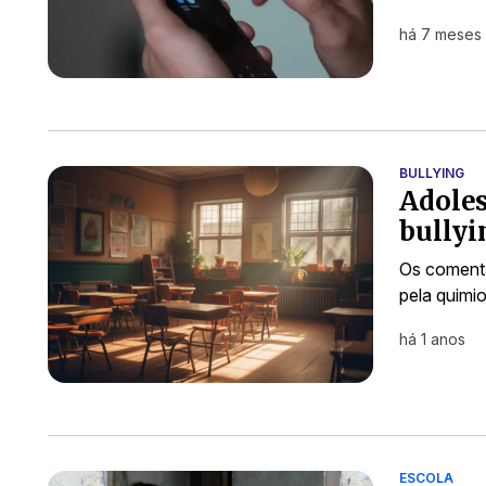
há 7 meses
BULLYING
Adoles
bullyi
Os comentá
pela quimio
há 1 anos
ESCOLA