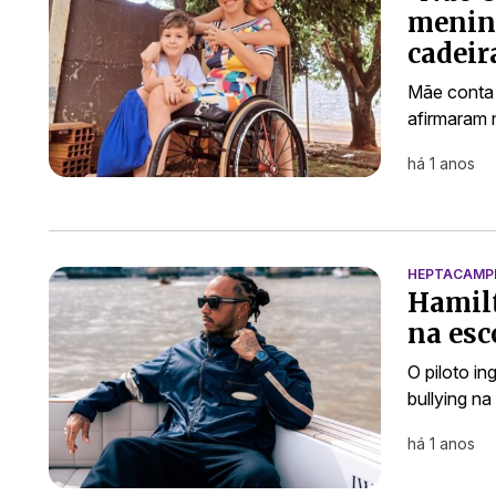
menino
cadeir
Mãe conta 
afirmaram 
há 1 anos
HEPTACAMP
Hamilt
na esc
O piloto in
bullying n
há 1 anos