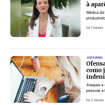
à apar
Médica diz 
produzindo
há 1 meses
JUDICIÁRIO
Ofensa
como j
inden
Ataques e 
pessoas a 
há 2 meses