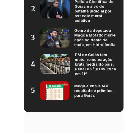
Polícia Científica de
Goiás é alvo de
2
batalha judicial por
assédio moral
coletivo
Genro da deputada
Magda Mofatto morre
3
após acidente de
moto, em Hidrolândia
PM de Goiás tem
maior remuneração
4
bruta média do país;
Penal é 2ª e Civil fica
em 11º
Mega-Sena 3040:
5
resultado e prêmios
para Goiás