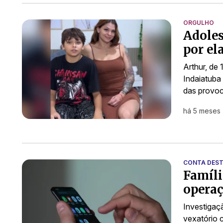
ORGULHO
Adoles
por el
Arthur, de 
Indaiatuba
das provo
há 5 meses
CONTA DEST
Famíli
operaç
Investigaç
vexatório 