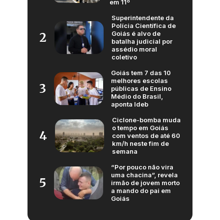
em 11º
Superintendente da
Polícia Científica de
Goiás é alvo de
2
batalha judicial por
assédio moral
coletivo
Goiás tem 7 das 10
melhores escolas
3
públicas de Ensino
Médio do Brasil,
aponta Ideb
Ciclone-bomba muda
o tempo em Goiás
4
com ventos de até 60
km/h neste fim de
semana
“Por pouco não vira
uma chacina”, revela
5
irmão de jovem morto
a mando do pai em
Goiás