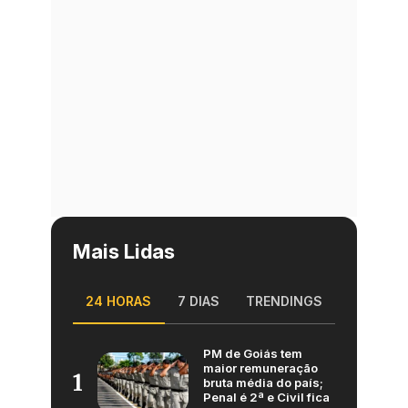
Mais Lidas
24 HORAS
7 DIAS
TRENDINGS
PM de Goiás tem
maior remuneração
1
bruta média do país;
Penal é 2ª e Civil fica