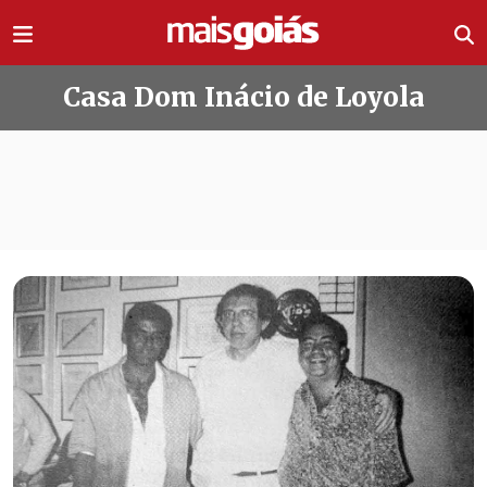
Ir direto pro conteúdo
Casa Dom Inácio de Loyola
Todas as notícias de Casa Dom Inác