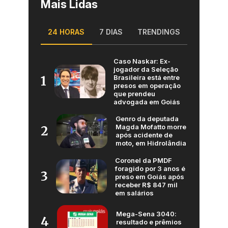
Mais Lidas
24 HORAS
7 DIAS
TRENDINGS
Caso Naskar: Ex-
jogador da Seleção
Brasileira está entre
1
presos em operação
que prendeu
advogada em Goiás
Genro da deputada
Magda Mofatto morre
2
após acidente de
moto, em Hidrolândia
Coronel da PMDF
foragido por 3 anos é
3
preso em Goiás após
receber R$ 847 mil
em salários
Mega-Sena 3040:
4
resultado e prêmios