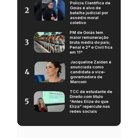
Polícia Científica de
Goiás é alvo de
2
batalha judicial por
assédio moral
coletivo
PM de Goiás tem
maior remuneração
3
bruta média do país;
Penal é 2ª e Civil fica
em 11º
Jacqueline Zaiden é
anunciada como
4
candidata a vice-
governadora de
Marconi
TCC de estudante de
Direito com título
5
“Antes Elize do que
Eliza” repercute nas
redes sociais