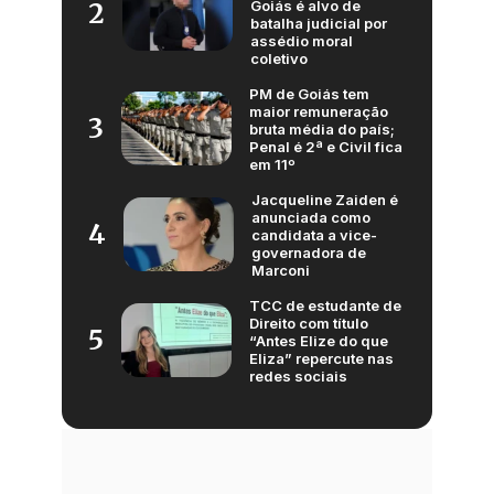
Goiás é alvo de
2
batalha judicial por
assédio moral
coletivo
PM de Goiás tem
maior remuneração
3
bruta média do país;
Penal é 2ª e Civil fica
em 11º
Jacqueline Zaiden é
anunciada como
4
candidata a vice-
governadora de
Marconi
TCC de estudante de
Direito com título
5
“Antes Elize do que
Eliza” repercute nas
redes sociais