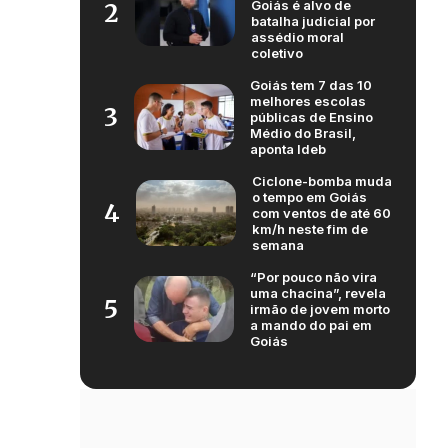
Goiás é alvo de
2
batalha judicial por
assédio moral
coletivo
Goiás tem 7 das 10
melhores escolas
3
públicas de Ensino
Médio do Brasil,
aponta Ideb
Ciclone-bomba muda
o tempo em Goiás
4
com ventos de até 60
km/h neste fim de
semana
“Por pouco não vira
uma chacina”, revela
5
irmão de jovem morto
a mando do pai em
Goiás