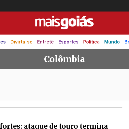
des
Divirta-se
Entretê
Esportes
Política
Mundo
Br
Colômbia
fortes: ataque de touro termina