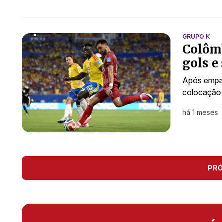
GRUPO K
Colômb
gols e
Após empat
colocação 
há 1 meses
PR