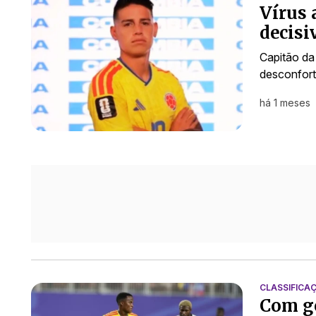
Vírus 
decisi
Capitão da
desconfort
há 1 meses
CLASSIFICA
Com go