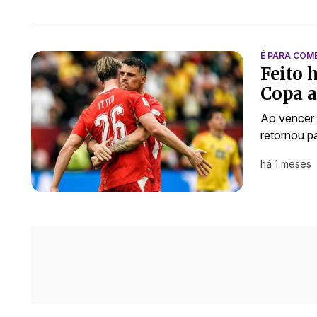
É PARA COM
Feito 
Copa a
Ao vencer 
retornou p
há 1 meses