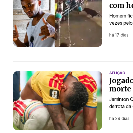
com h
Homem fic
vezes pelo
há 17 dias
AFLIÇÃO
Jogado
morte 
Jaminton C
derrota da 
há 29 dias