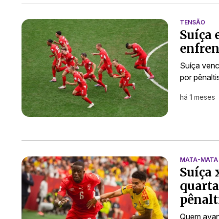
TENSÃO
Suíça 
enfren
Suíça venc
por pênalt
há 1 meses
MATA-MATA
Suíça 
quarta
pênalt
Quem avanç