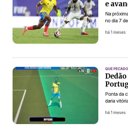
e ava
Na próxima
no dia 7 d
há 1 meses
QUE PECADO
Dedão 
Portug
Ponta da c
daria vitór
há 1 meses