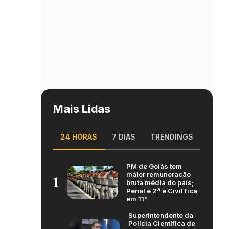
Mais Lidas
24 HORAS
7 DIAS
TRENDINGS
PM de Goiás tem
maior remuneração
1
bruta média do país;
Penal é 2ª e Civil fica
em 11º
Superintendente da
Polícia Científica de