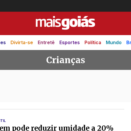
des
Divirta-se
Entretê
Esportes
Política
Mundo
Br
Crianças
TIL
gem pode reduzir umidade a 20%