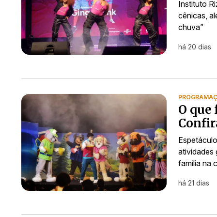
Instituto R
cênicas, a
chuva”
há 20 dias
PROGRAMAÇÃ
O que 
Confir
Espetáculos
atividades 
família na c
há 21 dias