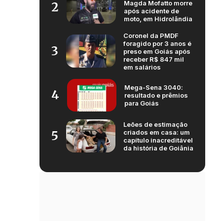
Magda Mofatto morre
2
após acidente de
moto, em Hidrolândia
Coronel da PMDF
foragido por 3 anos é
3
preso em Goiás após
receber R$ 847 mil
em salários
Mega-Sena 3040:
4
resultado e prêmios
para Goiás
Leões de estimação
criados em casa: um
5
capítulo inacreditável
da história de Goiânia