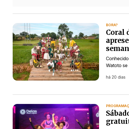
BORA?
Coral 
aprese
seman
Conhecido 
Watoto se 
há 20 dias
PROGRAMAÇÃ
Sábado
gratui