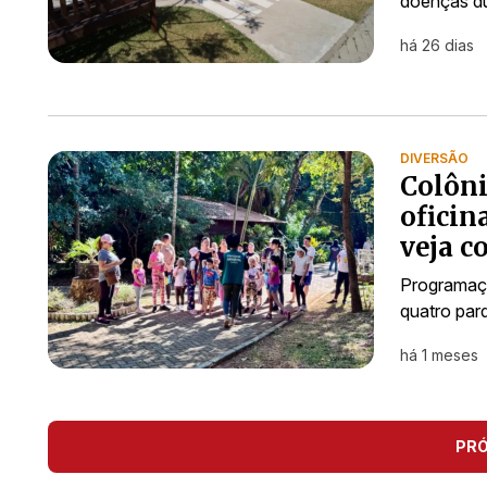
doenças du
há 26 dias
DIVERSÃO
Colôni
oficin
veja c
Programação
quatro par
há 1 meses
PR