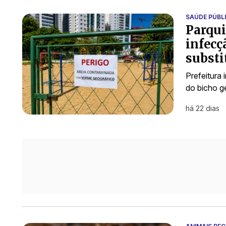
SAÚDE PÚBL
Parqui
infecç
substi
Prefeitura 
do bicho g
há 22 dias