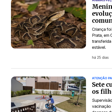
ANIMAIS PE
Menina
evoluç
comun
Criança fo
Prata, em 
transferid
estável.
há 25 dias
ATENÇÃO PA
Sete c
os fil
Supervisão
vacinação 