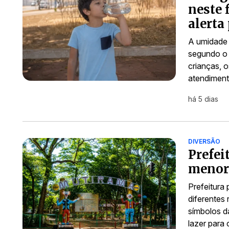
neste 
alerta
A umidade 
segundo o 
crianças, 
atendiment
há 5 dias
DIVERSÃO
Prefei
menor
Prefeitura
diferentes
símbolos d
lazer para 