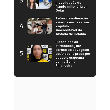
3
investigação de
fraude milionária em
Goiás
Leões de estimação
criados em casa: um
4
capítulo
inacreditável da
história de Goiânia
‘São falsas as
afirmações’, diz
defesa de advogada
5
de Anápolis presa por
suposto esquema
contra Zema
Financeira