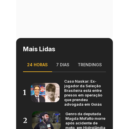
Mais Lidas
24 HORAS
7 DIAS
TRENDINGS
Caso Naskar: Ex-
jogador da Seleção
Brasileira está entre
1
presos em operação
que prendeu
advogada em Goiás
Genro da deputada
Magda Mofatto morre
2
após acidente de
moto, em Hidrolândia