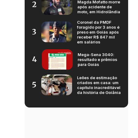
Magda Mofatto morre
2
após acidente de
moto, em Hidrolândia
Coronel da PMDF
foragido por 3 anos é
3
preso em Goiás após
receber R$ 847 mil
em salários
Mega-Sena 3040:
4
resultado e prêmios
para Goiás
Leões de estimação
criados em casa: um
5
capítulo inacreditável
da história de Goiânia