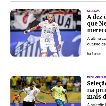
SELEÇÃO
A dez 
que Ne
merece
A última c
outubro de
há 1 anos
DESEMPENH
Seleçã
na pri
mais d
A seleção b