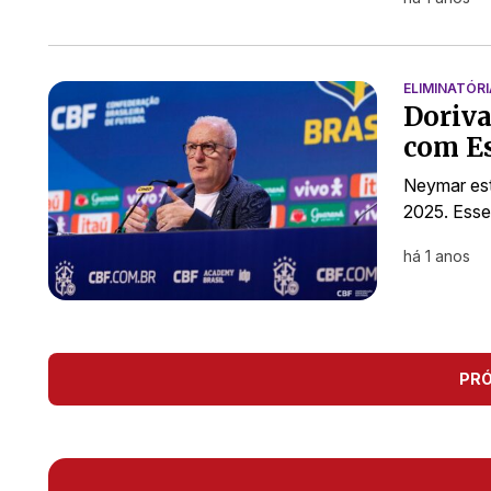
ELIMINATÓR
Doriva
com Es
Neymar est
2025. Esse
há 1 anos
PR