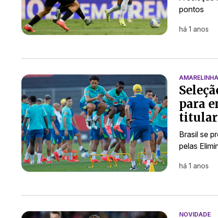
pontos
há 1 anos
AMARELINH
Seleçã
para e
titular
Brasil se p
pelas Elim
há 1 anos
NOVIDADE