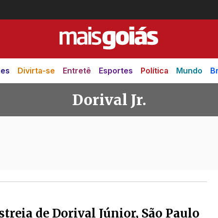
des
Divirta-se
Entretê
Esportes
Política
Mundo
Br
Dorival Jr.
streia de Dorival Júnior, São Paulo