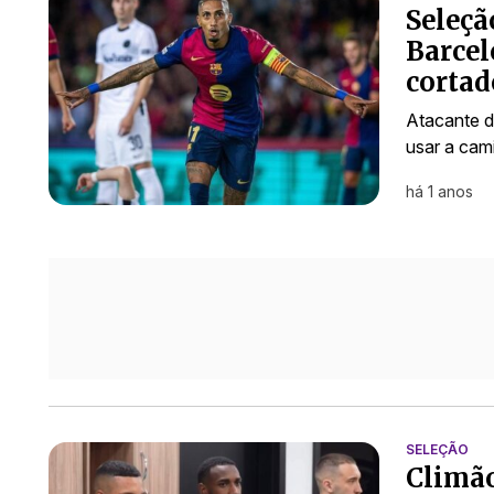
Seleçã
Barcel
cortad
Atacante d
usar a cami
há 1 anos
SELEÇÃO
Climão