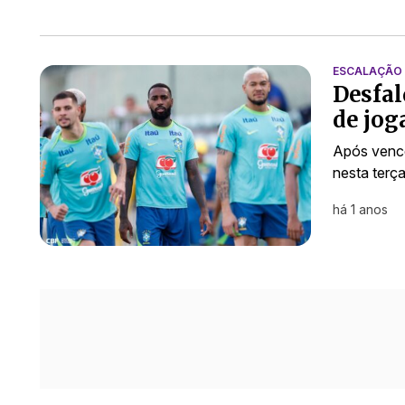
ESCALAÇÃO
Desfal
de jog
Após vencer
nesta terç
há 1 anos