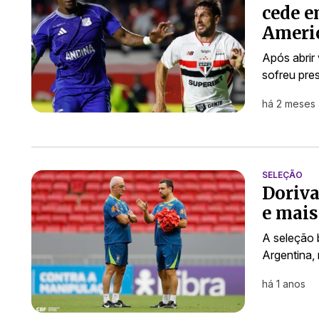
cede e
Ameri
Após abrir
sofreu pre
há 2 meses
SELEÇÃO
Doriva
e mais
A seleção b
Argentina, 
há 1 anos