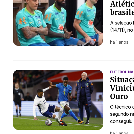
Atléti
brasil
A seleção b
(14/11), n
há 1 anos
FUTEBOL NA
Situaç
Vinici
Ouro
O técnico d
segundo na 
conseguiu 
há 1 anos