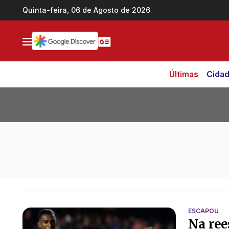
Ir direto pro conteúdo
Quinta-feira, 06 de Agosto de 2026
Últimas
Cida
Todas as notícias de Dorival Jr.
ESCAPOU
Na ree